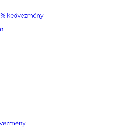
s 5% kedvezmény
em
edvezmény