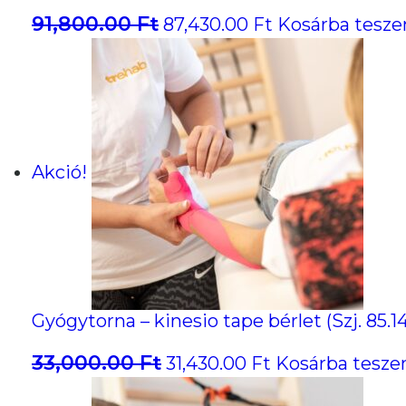
91,800.00
Ft
Original
Current
87,430.00
Ft
Kosárba tesz
price
price
was:
is:
91,800.00 Ft.
87,430.00 Ft.
Akció!
Gyógytorna – kinesio tape bérlet (Szj. 85
33,000.00
Ft
Original
Current
31,430.00
Ft
Kosárba tesz
price
price