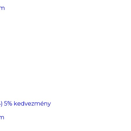
em
.14) 5% kedvezmény
em