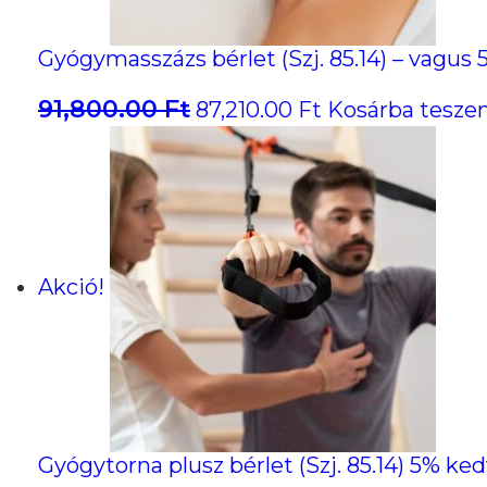
Gyógymasszázs bérlet (Szj. 85.14) – vagu
91,800.00
Ft
Original
Current
87,210.00
Ft
Kosárba tesz
price
price
was:
is:
91,800.00 Ft.
87,210.00 Ft.
Akció!
Gyógytorna plusz bérlet (Szj. 85.14) 5% k