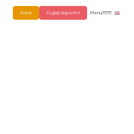
Áraink
Foglalj időpontot
Menü