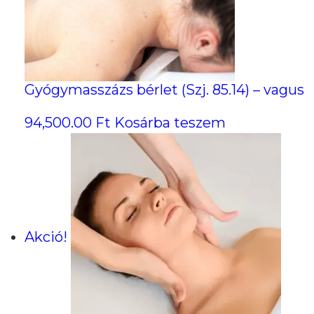
Gyógymasszázs bérlet (Szj. 85.14) – vagus
94,500.00
Ft
Kosárba teszem
Akció!