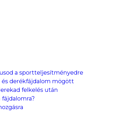
lusod a sportteljesítményedre
áll- és derékfájdalom mögött
derekad felkelés után
a fájdalomra?
 mozgásra