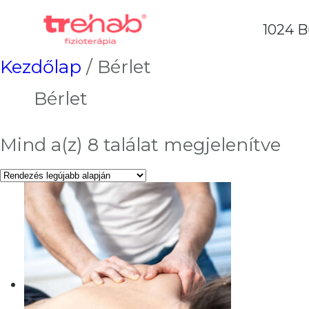
1024 B
Kezdőlap
/ Bérlet
Bérlet
So
Mind a(z) 8 találat megjelenítve
by
lat