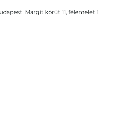
udapest, Margit körút 11, félemelet 1
rted
est