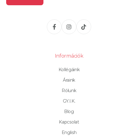
Információk
Kollégáink
Áraink
Rólunk
GY.I.K.
Blog
Kapcsolat
English