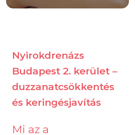
Nyirokdrenázs
Budapest 2. kerület –
duzzanatcsökkentés
és keringésjavítás
Mi az a