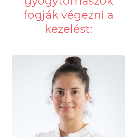
gyógytornászok
fogják végezni a
kezelést: