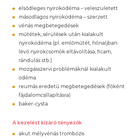
elsődleges nyiroködéma – veleszületett
másodlagos nyiroködéma – szerzett
vénás megbetegedések
műtétek, sérülések után kialakult
nyiroködéma (pl. emlőműtét, hónaljban
lévő nyirokcsomók eltávolítása, ficam,
rándulás stb.)
mozgásszervi problémáknál kialakult
ödéma
reumás eredetű megbetegedések (főként
fájdalomcsillapításra)
baker-cysta
A kezelést kizáró tényezők
akut mélyvénás trombózis