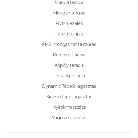
Manuálterápia
Mulligan terápia
FDM kezelés
Fascia terápia
FMS mozgásminta szűrés
Redcord terápia
Köpöly terápia
Flossing terápia
Dynamic Tape® ragasztás
Kinesio tape ragasztás
Nyirokmasszázs
Vagus masszázs