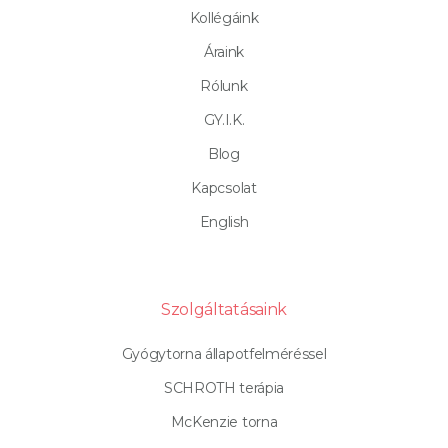
Kollégáink
Áraink
Rólunk
GY.I.K.
Blog
Kapcsolat
English
Szolgáltatásaink
Gyógytorna állapotfelméréssel
SCHROTH terápia
McKenzie torna