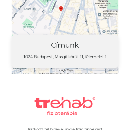
Címünk
1024 Budapest, Margit körút 11, félemelet 1
Iratkozz fel hírlevelünkre fizio tippekért