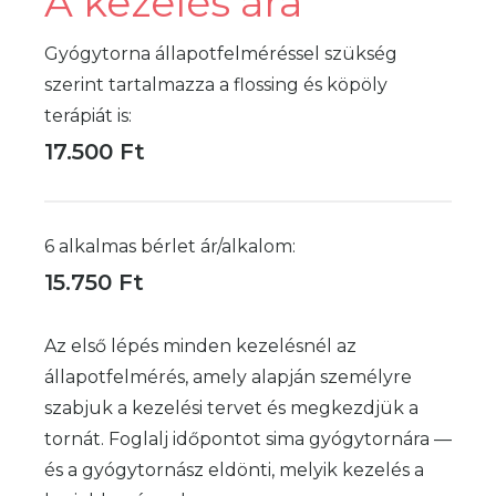
A kezelés ára
terület nagyságához, állapotához mérten
Gyógytorna állapotfelméréssel szükség
használva.
szerint tartalmazza a flossing és köpöly
terápiát is:
17.500 Ft
6 alkalmas bérlet ár/alkalom:
15.750 Ft
Az első lépés minden kezelésnél az
állapotfelmérés, amely alapján személyre
szabjuk a kezelési tervet és megkezdjük a
tornát. Foglalj időpontot sima gyógytornára —
és a gyógytornász eldönti, melyik kezelés a