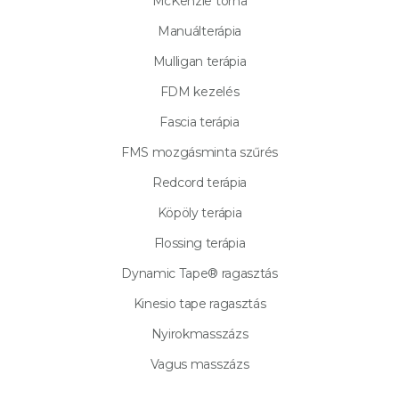
McKenzie torna
Manuálterápia
Mulligan terápia
FDM kezelés
Fascia terápia
FMS mozgásminta szűrés
Redcord terápia
Köpöly terápia
Flossing terápia
Dynamic Tape® ragasztás
Kinesio tape ragasztás
Nyirokmasszázs
Vagus masszázs