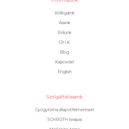
Információk
Kollégáink
Áraink
Rólunk
GY.I.K.
Blog
Kapcsolat
English
Szolgáltatásaink
Gyógytorna állapotfelméréssel
SCHROTH terápia