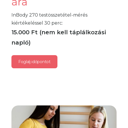
ára
kényelmesebbnek érzed.
InBody 270 testösszetétel-mérés
kiértékeléssel 30 perc:
15.000 Ft (nem kell táplálkozási
napló)
Foglalj időpontot