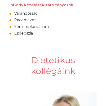
InBody kezelést kizáró tényezők:
Várandósság
Pacemaker
Fém implantátum
Epilepszia
Dietetikus
kollégáink