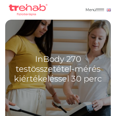
Menü
InBody 270
testösszetétel-mérés
kiértékeléssel 30 perc