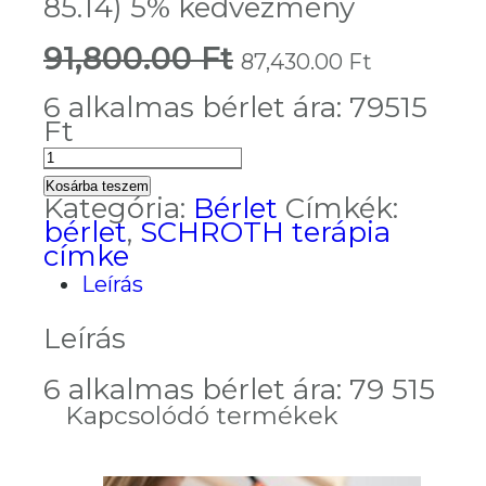
85.14) 5% kedvezmény
91,800.00
Ft
Original
Current
87,430.00
Ft
price
price
was:
is:
6 alkalmas bérlet ára: 79515
91,800.00 Ft.
87,430.0
Ft
Gyógytorna
plusz
Kosárba teszem
bérlet
Kategória:
Bérlet
Címkék:
(Szj.
bérlet
,
SCHROTH terápia
85.14)
címke
5%
Leírás
kedvezmény
mennyiség
Leírás
6 alkalmas bérlet ára: 79 515
Kapcsolódó termékek