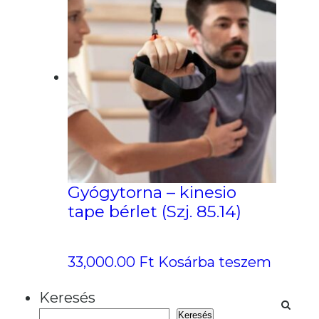
83,700.00 Ft.
75,330.00
Gyógytorna – kinesio
tape bérlet (Szj. 85.14)
33,000.00
Ft
Kosárba teszem
Keresés
Keresés