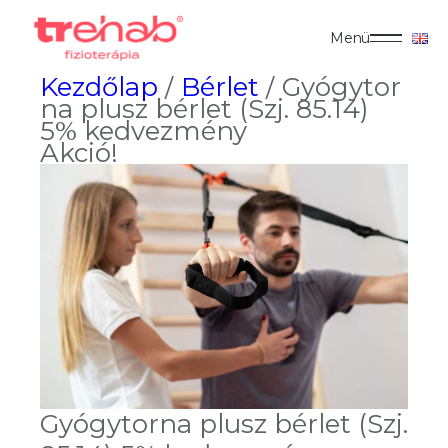
Menü
Kezdőlap
/
Bérlet
/ Gyógytor
na plusz bérlet (Szj. 85.14)
5% kedvezmény
Akció!
Gyógytorna plusz bérlet (Szj.