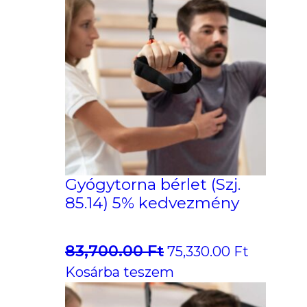
Gyógytorna bérlet (Szj.
85.14) 5% kedvezmény
83,700.00
Ft
Original
Current
75,330.00
Ft
price
price
Kosárba teszem
was:
is: