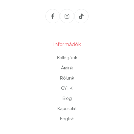
Információk
Kollégáink
Áraink
Rólunk
GY.I.K.
Blog
Kapcsolat
English