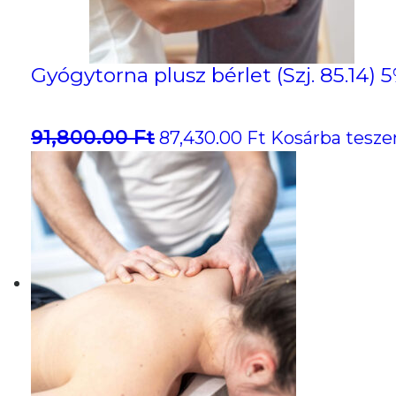
Gyógytorna plusz bérlet (Szj. 85.14
91,800.00
Ft
Original
Current
87,430.00
Ft
Kosárba tesz
price
price
was:
is:
91,800.00 Ft.
87,430.00 Ft.