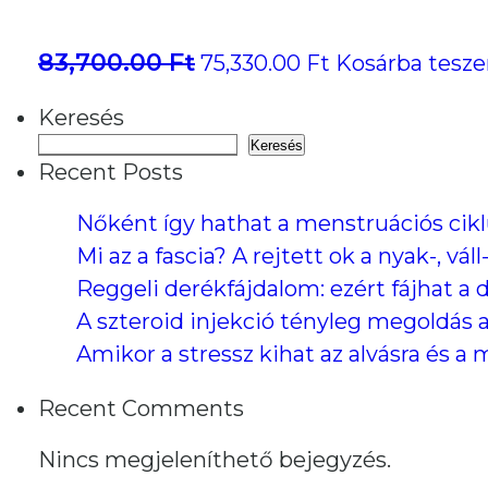
83,700.00
Ft
Original
Current
75,330.00
Ft
Kosárba tesz
price
price
Keresés
was:
is:
Keresés
83,700.00 Ft.
75,330.00 Ft.
Recent Posts
Nőként így hathat a menstruációs cik
Mi az a fascia? A rejtett ok a nyak-, v
Reggeli derékfájdalom: ezért fájhat a 
A szteroid injekció tényleg megoldás 
Amikor a stressz kihat az alvásra és a
Recent Comments
Nincs megjeleníthető bejegyzés.