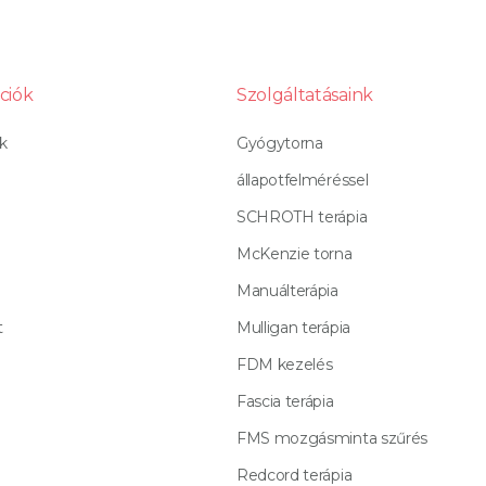
ciók
Szolgáltatásaink
k
Gyógytorna
állapotfelméréssel
SCHROTH terápia
McKenzie torna
Manuálterápia
t
Mulligan terápia
FDM kezelés
Fascia terápia
FMS mozgásminta szűrés
Redcord terápia