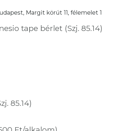
udapest, Margit körút 11, félemelet 1
esio tape bérlet (Szj. 85.14)
j. 85.14)
 500 Ft/alkalom)