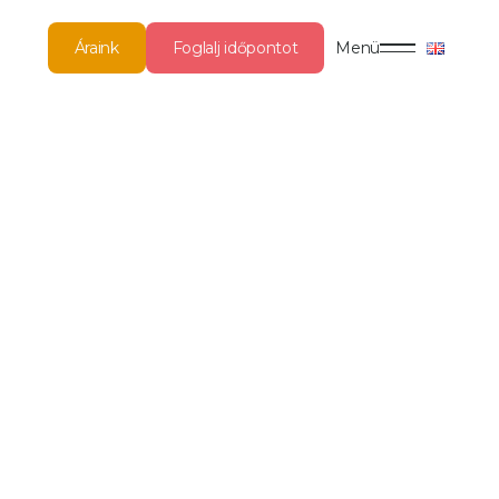
Áraink
Foglalj időpontot
Menü