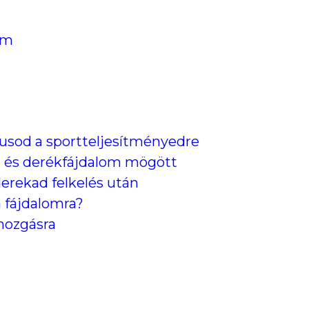
em
lusod a sportteljesítményedre
áll- és derékfájdalom mögött
derekad felkelés után
a fájdalomra?
 mozgásra