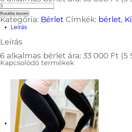
Gyógytorna
-
Kosárba teszem
kinesio
Kategória:
Bérlet
Címkék:
bérlet
,
K
tape
Leírás
bérlet
(Szj.
Leírás
85.14)
mennyiség
6 alkalmas bérlet ára: 33 000 Ft (5
Kapcsolódó termékek