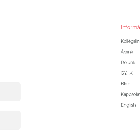
Informá
Kollégáin
Áraink
Rólunk
GY.I.K.
Blog
Kapcsola
English