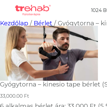
1024 B
Kezdőlap
/
Bérlet
/ Gyógytorna – kin
Gyógytorna – kinesio tape bérlet (Sz
33,000.00
Ft
6 alkalmas bérlet ára: 33 000 Ft (5