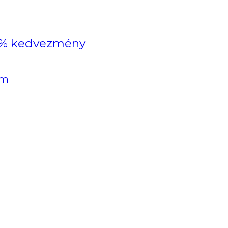
) 5% kedvezmény
em