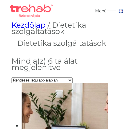
Menü
Kezdőlap
/ Dietetika
szolgáltatások
Dietetika szolgáltatások
Mind a(z) 6 találat
Sorted
megjelenítve
by
latest