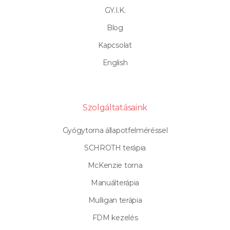
GY.I.K.
Blog
Kapcsolat
English
Szolgáltatásaink
Gyógytorna állapotfelméréssel
SCHROTH terápia
McKenzie torna
Manuálterápia
Mulligan terápia
FDM kezelés