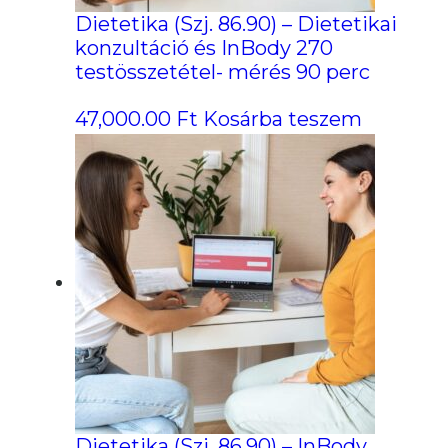
Dietetika (Szj. 86.90) – Dietetikai
konzultáció és InBody 270
testösszetétel- mérés 90 perc
47,000.00
Ft
Kosárba teszem
Dietetika (Szj. 86.90) – InBody