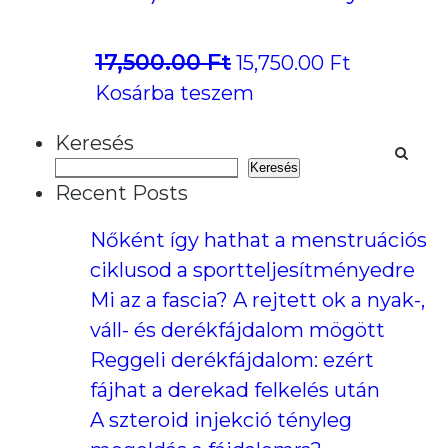
17,500.00
Ft
Original
Current
15,750.00
Ft
price
price
Kosárba teszem
was:
is:
Keresés
17,500.00 Ft.
15,750.00 
Keresés
Recent Posts
Nőként így hathat a menstruációs
ciklusod a sportteljesítményedre
Mi az a fascia? A rejtett ok a nyak-,
váll- és derékfájdalom mögött
Reggeli derékfájdalom: ezért
fájhat a derekad felkelés után
A szteroid injekció tényleg