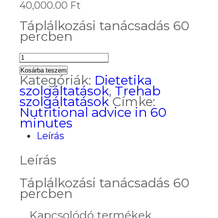
40,000.00
Ft
Táplálkozási tanácsadás 60
percben
Dietetika
(Szj.
Kosárba teszem
86.90)
Kategóriák:
Dietetika
-
szolgáltatások
,
Trehab
Dietetikai
szolgáltatások
Címke:
konzultáció
Nutritional advice in 60
60
minutes
perc
Leírás
mennyiség
Leírás
Táplálkozási tanácsadás 60
percben
Kapcsolódó termékek