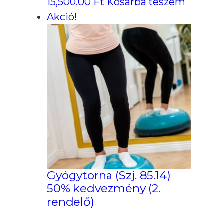
15,500.00
Ft
Kosárba teszem
Akció!
Gyógytorna (Szj. 85.14)
50% kedvezmény (2.
rendelő)