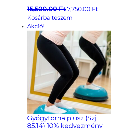
15,500.00
Ft
Original
Current
7,750.00
Ft
price
price
Kosárba teszem
was:
is:
Akció!
15,500.00 Ft.
7,750.00 Ft
Gyógytorna plusz (Szj.
85.14) 10% kedvezmény