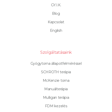
GY.I.K.
Blog
Kapcsolat
English
Szolgáltatásaink
Gyógytorna állapotfelméréssel
SCHROTH terápia
McKenzie torna
Manuálterápia
Mulligan terápia
FDM kezelés