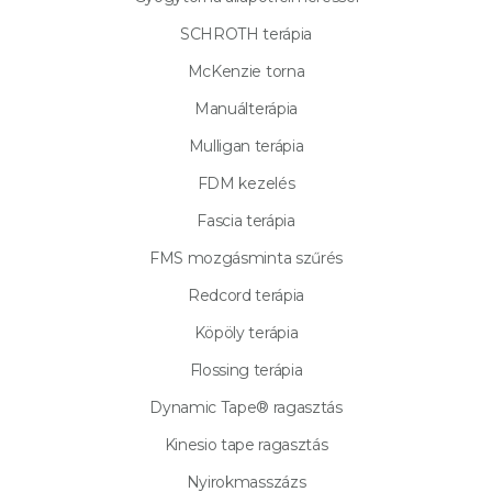
SCHROTH terápia
McKenzie torna
Manuálterápia
Mulligan terápia
FDM kezelés
Fascia terápia
FMS mozgásminta szűrés
Redcord terápia
Köpöly terápia
Flossing terápia
Dynamic Tape® ragasztás
Kinesio tape ragasztás
Nyirokmasszázs