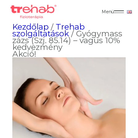
Menü
Kezdőlap
/
Trehab
szolgáltatások
/ Gyógymass
zázs (Szj. 85.14) – vagus 10%
kedvezmény
Akció!