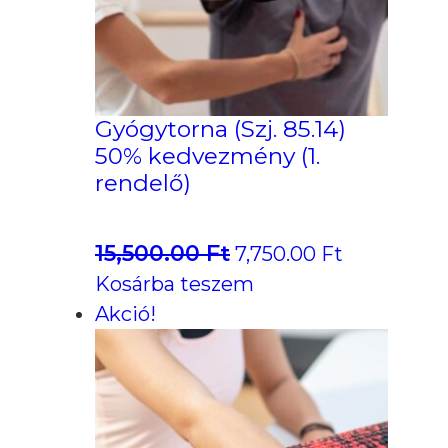
Gyógytorna (Szj. 85.14)
50% kedvezmény (1.
rendelő)
15,500.00
Ft
Original
Current
7,750.00
Ft
price
price
Kosárba teszem
was:
is:
Akció!
15,500.00 Ft.
7,750.00 Ft