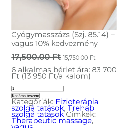
Gyógymasszázs (Szj. 85.14) –
vagus 10% kedvezmény
17,500.00
Ft
Original
Current
15,750.00
Ft
price
price
was:
is:
6 alkalmas bérlet ára: 83 700
17,500.00 Ft.
15,750.00
Ft (13 950 Ft/alkalom)
Gyógymasszázs
(Szj.
Kosárba teszem
85.14)
Kategóriák:
Fizioterápia
-
szolgáltatások
,
Trehab
vagus
szolgáltatások
Címkék:
10%
Therapeutic massage
,
kedvezmény
vagus