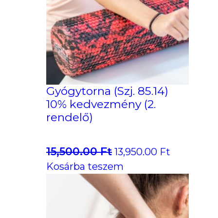
Gyógytorna (Szj. 85.14)
10% kedvezmény (2.
rendelő)
15,500.00
Ft
Original
Current
13,950.00
Ft
price
price
Kosárba teszem
was:
is:
15,500.00 Ft.
13,950.00 