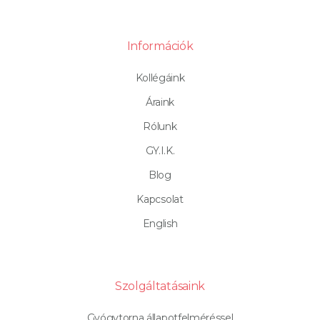
Információk
Kollégáink
Áraink
Rólunk
GY.I.K.
Blog
Kapcsolat
English
Szolgáltatásaink
Gyógytorna állapotfelméréssel