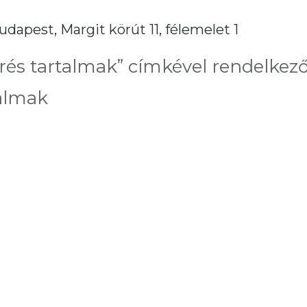
udapest, Margit körút 11, félemelet 1
és tartalmak” címkével rendelkez
almak
ted
est