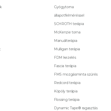
k
Gyógytorna
állapotfelméréssel
SCHROTH terápia
McKenzie torna
Manuálterápia
t
Mulligan terápia
FDM kezelés
Fascia terápia
FMS mozgásminta szűrés
Redcord terápia
Köpöly terápia
Flossing terápia
Dynamic Tape® ragasztás