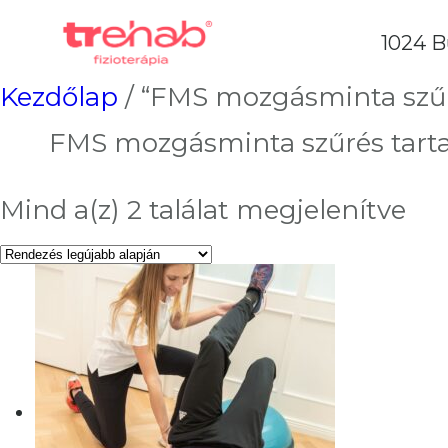
1024 B
Kezdőlap
/ “FMS mozgásminta szűr
FMS mozgásminta szűrés tart
Sor
Mind a(z) 2 találat megjelenítve
by
lat