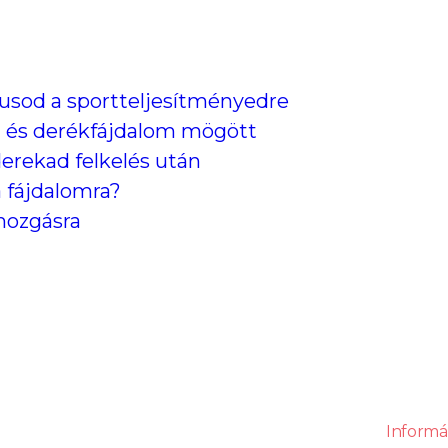
lusod a sportteljesítményedre
áll- és derékfájdalom mögött
derekad felkelés után
a fájdalomra?
 mozgásra
Informá