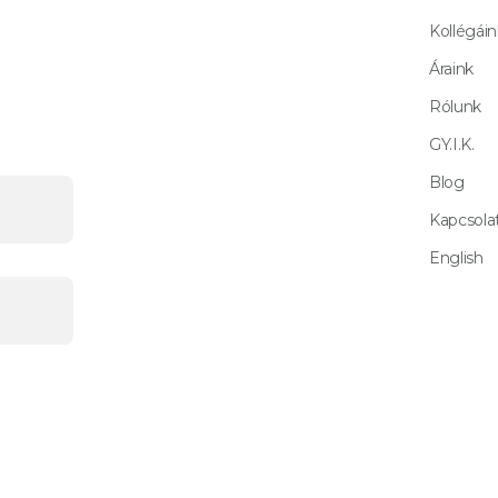
Kollégáin
Áraink
Rólunk
GY.I.K.
Blog
Kapcsola
English