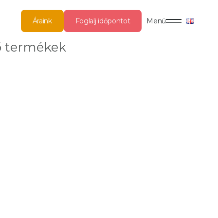
Áraink
Foglalj időpontot
Menü
ő termékek