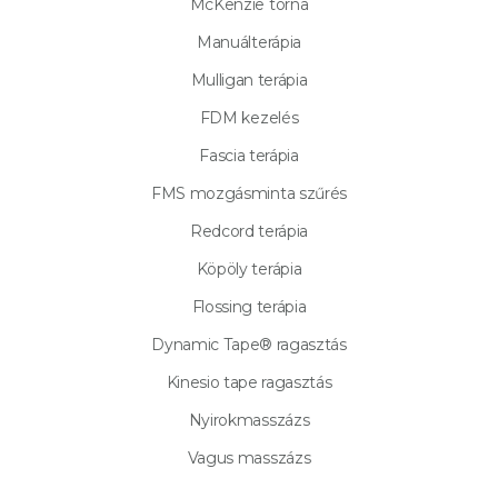
McKenzie torna
Manuálterápia
Mulligan terápia
FDM kezelés
Fascia terápia
FMS mozgásminta szűrés
Redcord terápia
Köpöly terápia
Flossing terápia
Dynamic Tape® ragasztás
Kinesio tape ragasztás
Nyirokmasszázs
Vagus masszázs