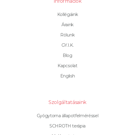
Információk
Kollégáink
Áraink
Rólunk
GY.I.K.
Blog
Kapcsolat
English
Szolgáltatásaink
Gyógytorna állapotfelméréssel
SCHROTH terápia