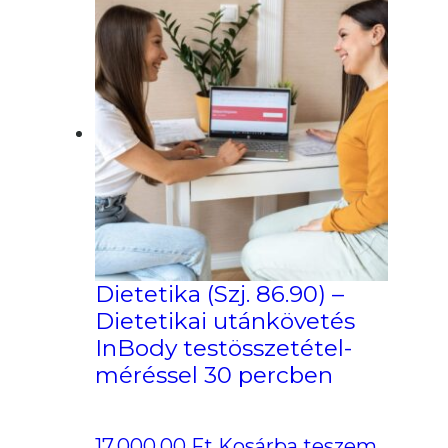
Dietetika (Szj. 86.90) –
Dietetikai utánkövetés
InBody testösszetétel-
méréssel 30 percben
17,000.00
Ft
Kosárba teszem