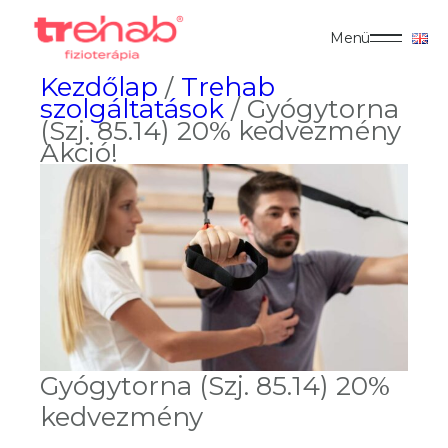
Menü
Kezdőlap
/
Trehab
szolgáltatások
/ Gyógytorna
(Szj. 85.14) 20% kedvezmény
Akció!
Gyógytorna (Szj. 85.14) 20%
kedvezmény