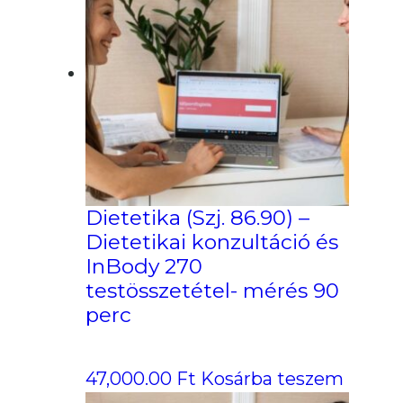
Dietetika (Szj. 86.90) –
Dietetikai konzultáció és
InBody 270
testösszetétel- mérés 90
perc
47,000.00
Ft
Kosárba teszem