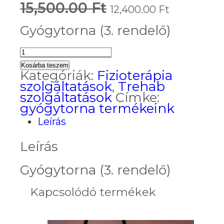
15,500.00
Ft
Original
Current
12,400.00
Ft
price
price
was:
is:
Gyógytorna (3. rendelő)
15,500.00 Ft.
12,400.0
Gyógytorna
(Szj.
Kosárba teszem
85.14)
Kategóriák:
Fizioterápia
20%
szolgáltatások
,
Trehab
kedvezmény
szolgáltatások
Címke:
mennyiség
gyógytorna termékeink
Leírás
Leírás
Gyógytorna (3. rendelő)
Kapcsolódó termékek