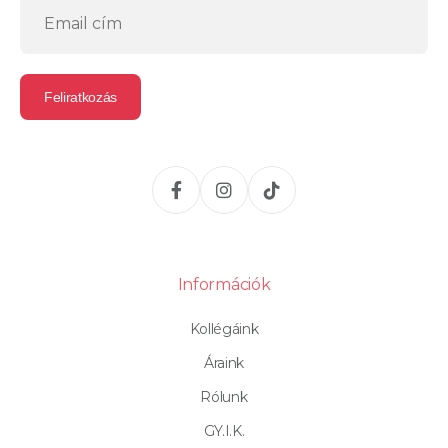
Információk
Kollégáink
Áraink
Rólunk
GY.I.K.