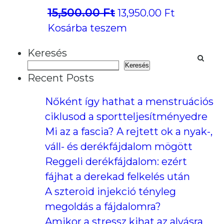
15,500.00
Ft
Original
Current
13,950.00
Ft
price
price
Kosárba teszem
was:
is:
Keresés
15,500.00 Ft.
13,950.00 
Keresés
Recent Posts
Nőként így hathat a menstruációs
ciklusod a sportteljesítményedre
Mi az a fascia? A rejtett ok a nyak-,
váll- és derékfájdalom mögött
Reggeli derékfájdalom: ezért
fájhat a derekad felkelés után
A szteroid injekció tényleg
megoldás a fájdalomra?
Amikor a stressz kihat az alvásra