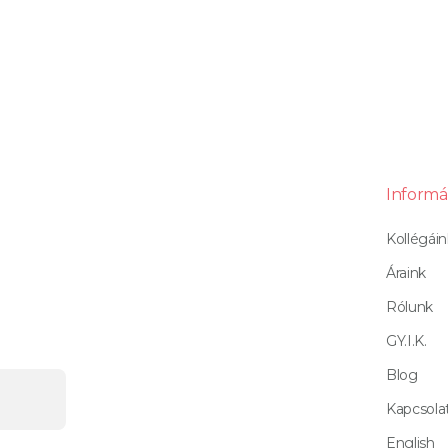
Informá
Kollégáin
Áraink
Rólunk
GY.I.K.
Blog
Kapcsola
English