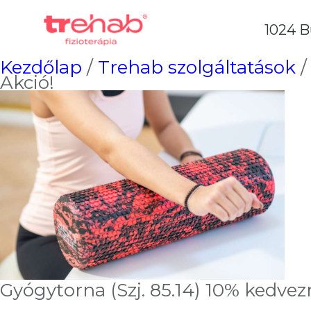
1024 B
Kezdőlap
/
Trehab szolgáltatások
/
Akció!
Gyógytorna (Szj. 85.14) 10% kedvez