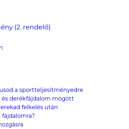
ény (2. rendelő)
m
lusod a sportteljesítményedre
áll- és derékfájdalom mögött
derekad felkelés után
a fájdalomra?
 mozgásra