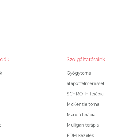
ciók
Szolgáltatásaink
k
Gyógytorna
állapotfelméréssel
SCHROTH terápia
McKenzie torna
Manuálterápia
t
Mulligan terápia
FDM kezelés