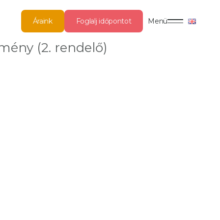
Áraink
Foglalj időpontot
Menü
mény (2. rendelő)