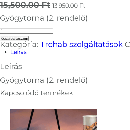
15,500.00
Ft
Original
Current
13,950.00
Ft
price
price
was:
is:
Gyógytorna (2. rendelő)
15,500.00 Ft.
13,950.00 Ft
Gyógytorna
(Szj.
Kosárba teszem
85.14)
Kategória:
Trehab szolgáltatások
C
10%
Leírás
kedvezmény
(2.
Leírás
rendelő)
mennyiség
Gyógytorna (2. rendelő)
Kapcsolódó termékek