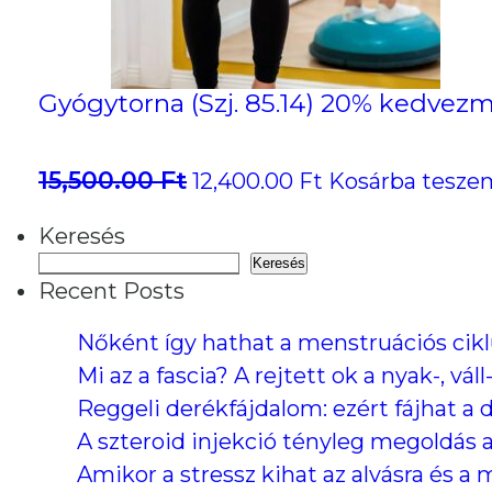
Gyógytorna (Szj. 85.14) 20% kedvezm
15,500.00
Ft
Original
Current
12,400.00
Ft
Kosárba tesze
price
price
Keresés
was:
is:
Keresés
15,500.00 Ft.
12,400.00 Ft.
Recent Posts
Nőként így hathat a menstruációs cik
Mi az a fascia? A rejtett ok a nyak-, v
Reggeli derékfájdalom: ezért fájhat a 
A szteroid injekció tényleg megoldás 
Amikor a stressz kihat az alvásra és a