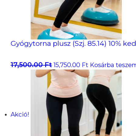
Gyógytorna plusz (Szj. 85.14) 10% k
17,500.00
Ft
Original
Current
15,750.00
Ft
Kosárba tesze
price
price
was:
is:
17,500.00 Ft.
15,750.00 Ft.
Akció!