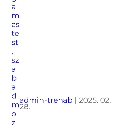
al
m
as
te
st
,
sz
a
b
a
d
admin-trehab
|
2025. 02.
m
28.
o
z