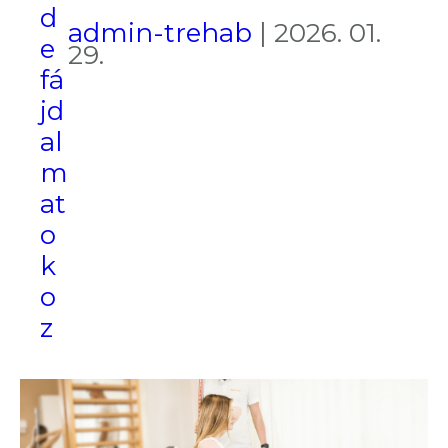
d
admin-trehab
|
2026. 01.
e
29.
fá
jd
al
m
at
o
k
o
z