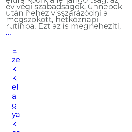
eluralkodik a lehangoltság: az
év végi szabadságok, ünnepek
után nehéz visszarázódni a
megszokott, hétköznapi
rutinba. Ezt az is megnehezíti,
Most
…
ne
add
E
fel!
ze
k
k
el
a
g
ya
k