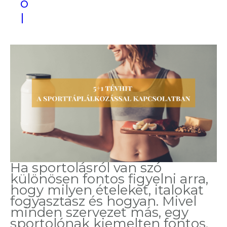
ó
l
Ha sportolásról van szó
különösen fontos figyelni arra,
hogy milyen ételeket, italokat
fogyasztasz és hogyan. Mivel
minden szervezet más, egy
sportolónak kiemelten fontos,