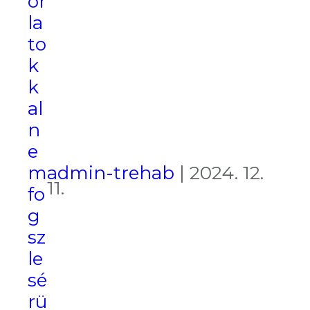
or
la
to
k
k
al
n
e
admin-trehab
|
2024. 12.
m
11.
fo
g
sz
le
sé
rü