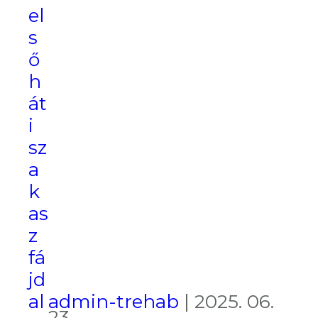
mélyebbről
el
ered
s
ő
h
át
i
sz
a
k
as
z
fá
jd
admin-trehab
|
2025. 06.
al
23.