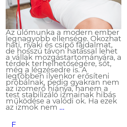
Az ülőmunka a modern ember
legnagyobb ellensége. Okozhat
háti, nyaki és csípő fájdalmat,
de hosszú távon hatással lehet
a vállak mozgástartományára, a
térdek terhelhetőségére, sőt,
még a légzésedre is. A
legtöbben ilyenkor erősíteni
próbálnak, pedig gyakran nem
az izomerő hiánya, hanem a
test stabilizáló izmainak hibás
működése a valódi ok. Ha ezek
Redcord,
az izmok nem
…
amikor
a
F
fájdalom