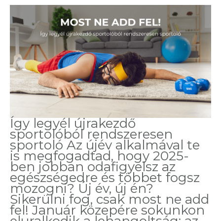
Így legyél újrakezdő
sportolóból rendszeresen
sportoló Az újév alkalmával te
is megfogadtad, hogy 2025-
ben jobban odafigyelsz az
egészségedre és többet fogsz
mozogni? Új év, új én?
Sikerülni fog, csak most ne add
fel! Január közepére sokunkon