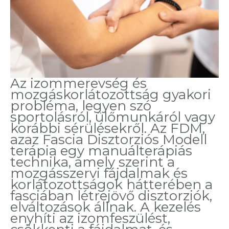
Az izommerevség és
mozgáskorlátozottság gyakori
probléma, legyen szó
sportolásról, ülőmunkáról vagy
korábbi sérülésekről. Az FDM,
azaz Fascia Disztorziós Modell
terápia egy manuálterápiás
technika, amely szerint a
mozgásszervi fájdalmak és
korlátozottságok hátterében a
fasciában létrejövő disztorziók,
elváltozások állnak. A kezelés
enyhíti az izomfeszülést,