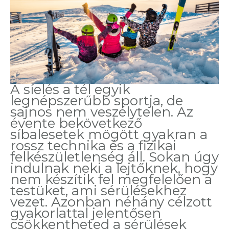
A síelés a tél egyik
legnépszerűbb sportja, de
sajnos nem veszélytelen. Az
évente bekövetkező
síbalesetek mögött gyakran a
rossz technika és a fizikai
felkészületlenség áll. Sokan úgy
indulnak neki a lejtőknek, hogy
nem készítik fel megfelelően a
testüket, ami sérülésekhez
vezet. Azonban néhány célzott
gyakorlattal jelentősen
csökkentheted a sérülések