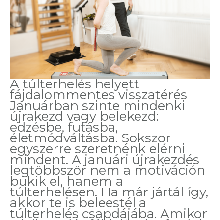
A túlterhelés helyett
fájdalommentes visszatérés
Januárban szinte mindenki
újrakezd vagy belekezd:
edzésbe, futásba,
életmódváltásba. Sokszor
egyszerre szeretnénk elérni
mindent. A januári újrakezdés
legtöbbször nem a motiváción
bukik el, hanem a
túlterhelésen. Ha már jártál így,
akkor te is beleestél a
túlterhelés csapdájába. Amikor