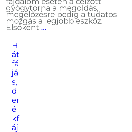
fájdalom esetén a célzott
gyógytorna a megoldás,
megelőzésre pedig a tudatos
mozgás a legjobb eszköz.
Felső
Elsőként
…
háti
szakasz
H
fájdalmának
okai
át
és
fá
kezelése
já
s,
d
er
é
kf
áj