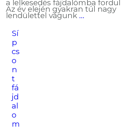
a lelkesedés fájdalomba fordul
Az év elején gyakran túl nagy
A
lendülettel vágunk
…
mozgás
segít,
Sí
de
fájdalmat
p
okoz
cs
o
n
t
fá
jd
al
o
m