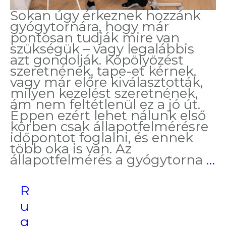
Sokan úgy érkeznek hozzánk
gyógytornára, hogy már
pontosan tudják mire van
szükségük – vagy legalábbis
azt gondolják. Köpölyözést
szeretnének, tape-et kérnek,
vagy már előre kiválasztották,
milyen kezelést szeretnének,
ám nem feltétlenül ez a jó út.
Éppen ezért lehet nálunk első
körben csak állapotfelmérésre
időpontot foglalni, és ennek
több oka is van. Az
H
állapotfelmérés a gyógytorna
…
d
Í
R
k
a
u
r
g