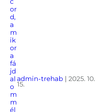
c
or
d,
a
m
ik
or
a
fá
jd
admin-trehab
|
2025. 10.
al
15.
o
m
m
él