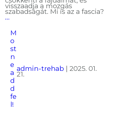
csökkenti a fájdalmat, és
visszaadja a mozgás
szabadságát. Mi is az a fascia?
Rugalmas
…
test,
szabad
M
mozgás
FDM
o
terápiával
st
n
e
admin-trehab
|
2025. 01.
a
21.
d
d
fe
l!