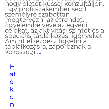
hogy dietetikussal konzultáljon.
Egy profi szakember segít
személyre szabottan
megtervezni az étrendet,
figyelembe véve az egyéni
célokat, az aktivitási szintet és a
speciális táplálkozási igényeket.
Amint elkezdesz figyelni a
táplálkozásra, záporoznak a
5+1
közösségi
…
tévhit
a
H
sporttáplálkozásról
at
é
k
o
n