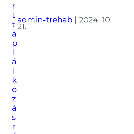
r
t
admin-trehab
|
2024. 10.
t
21.
á
p
l
á
l
k
o
z
á
s
r