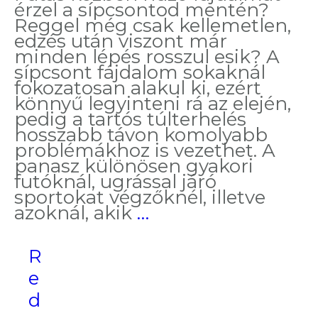
érzel a sípcsontod mentén?
Reggel még csak kellemetlen,
edzés után viszont már
minden lépés rosszul esik? A
sípcsont fájdalom sokaknál
fokozatosan alakul ki, ezért
könnyű legyinteni rá az elején,
pedig a tartós túlterhelés
hosszabb távon komolyabb
problémákhoz is vezethet. A
panasz különösen gyakori
futóknál, ugrással járó
sportokat végzőknél, illetve
Sípcsont
azoknál, akik
…
fájdalom:
amikor
R
minden
lépés
e
kellemetlen
d