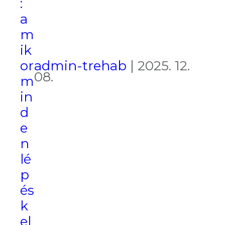
:
a
m
ik
admin-trehab
|
2025. 12.
or
08.
m
in
d
e
n
lé
p
és
k
el