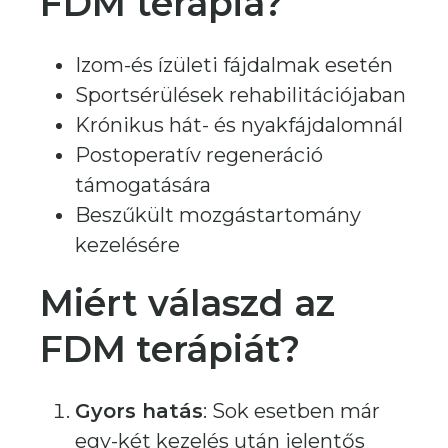
FDM terápia?
Izom-és ízületi fájdalmak esetén
Sportsérülések rehabilitációjaban
Krónikus hát- és nyakfájdalomnál
Postoperatív regeneráció
támogatására
Beszűkült mozgástartomány
kezelésére
Miért válaszd az
FDM terápiát?
Gyors hatás
: Sok esetben már
egy-két kezelés után jelentős