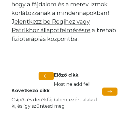
hogy a fájdalom és a merev izmok
korlátozzanak a mindennapokban!
J
elentkezz be Regihez vagy
Patrikhoz állapotfelmérésre
a
tr
ehab
fizioterápiás központba.
Előző cikk
Most ne add fel!
Következő cikk
Csípő- és derékfájdalom: ezért alakul
ki, és így szüntesd meg