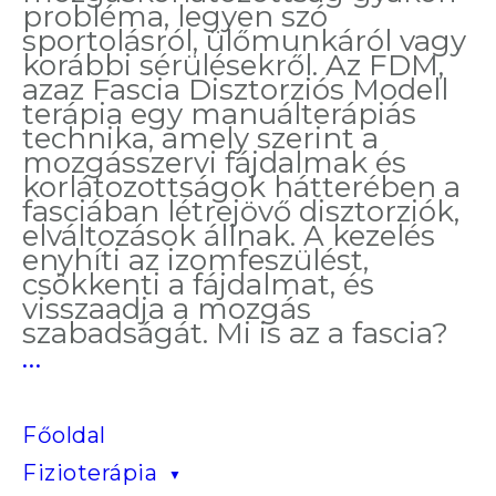
probléma, legyen szó
sportolásról, ülőmunkáról vagy
korábbi sérülésekről. Az FDM,
azaz Fascia Disztorziós Modell
terápia egy manuálterápiás
technika, amely szerint a
mozgásszervi fájdalmak és
korlátozottságok hátterében a
fasciában létrejövő disztorziók,
elváltozások állnak. A kezelés
enyhíti az izomfeszülést,
csökkenti a fájdalmat, és
visszaadja a mozgás
szabadságát. Mi is az a fascia?
Rugalmas
…
test,
szabad
mozgás
Főoldal
FDM
Fizioterápia
terápiával