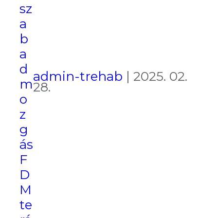
sz
a
b
a
d
admin-trehab
|
2025. 02.
m
28.
o
z
g
ás
F
D
M
te