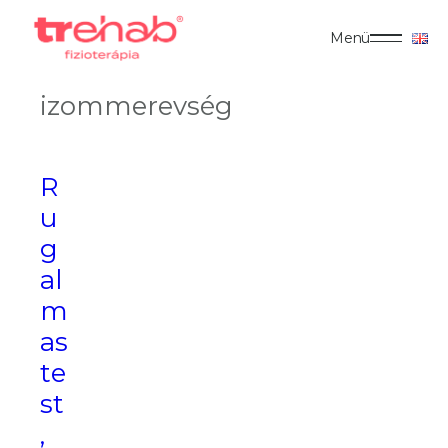
Menü
izommerevség
R
u
g
al
m
as
te
st
,