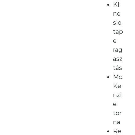
Ki
ne
sio
tap
e
rag
asz
tás
Mc
Ke
nzi
e
tor
na
Re