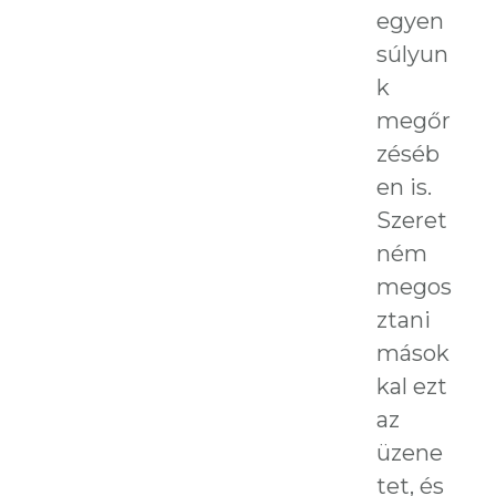
egyen
súlyun
k
megőr
zéséb
en is.
Szeret
ném
megos
ztani
mások
kal ezt
az
üzene
tet, és