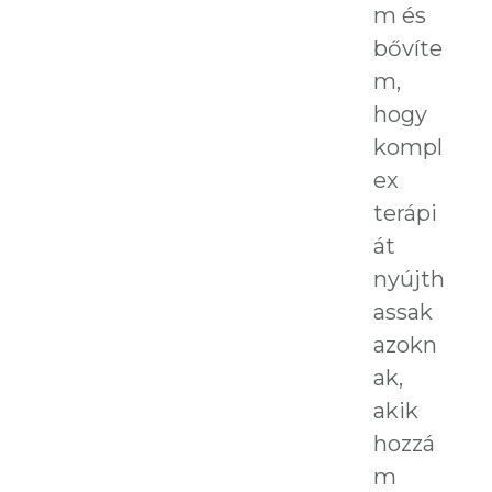
m és
bővíte
m,
hogy
kompl
ex
terápi
át
nyújth
assak
azokn
ak,
akik
hozzá
m