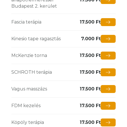
Budapest 2. kerület
Fascia terápia
17.500 Ft
Kinesio tape ragasztás
7.000 Ft
McKenzie torna
17.500 Ft
SCHROTH terápia
17.500 Ft
Vagus masszázs
17.500 Ft
FDM kezelés
17.500 Ft
Köpöly terápia
17.500 Ft