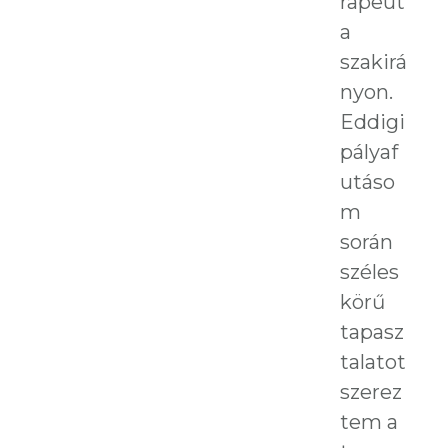
rapeut
a
szakirá
nyon.
Eddigi
pályaf
utáso
m
során
széles
körű
tapasz
talatot
szerez
tem a