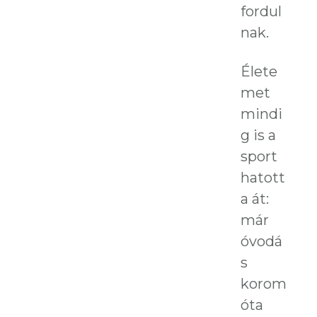
fordul
nak.
Élete
met
mindi
g is a
sport
hatott
a át:
már
óvodá
s
korom
óta