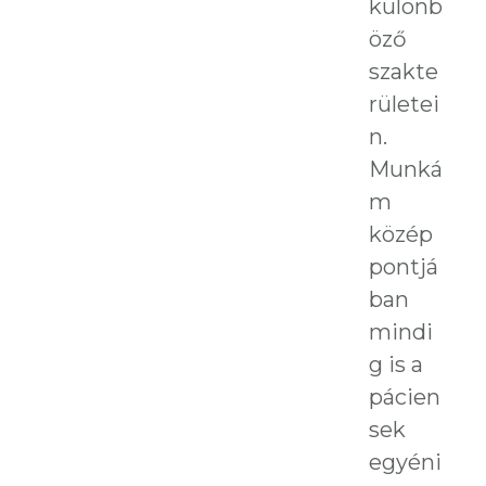
különb
öző
szakte
rületei
n.
Munká
m
közép
pontjá
ban
mindi
g is a
pácien
sek
egyéni