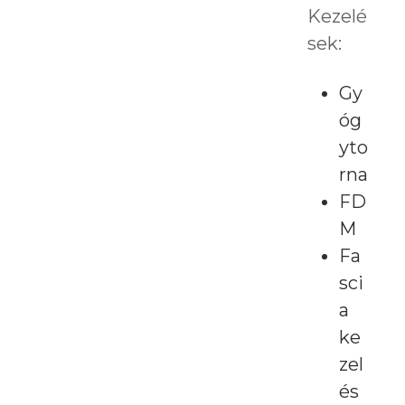
Kezelé
sek:
Gy
óg
yto
rna
FD
M
Fa
sci
a
ke
zel
és