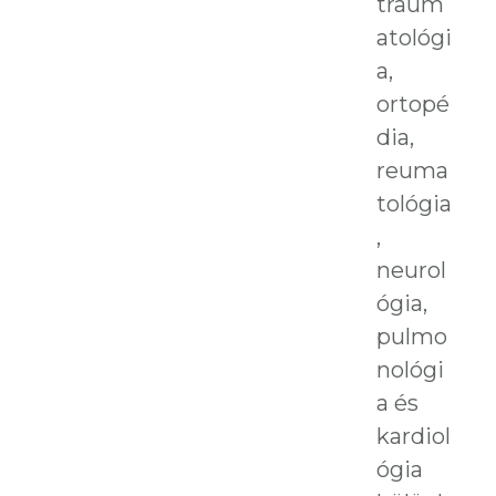
traum
atológi
a,
ortopé
dia,
reuma
tológia
,
neurol
ógia,
pulmo
nológi
a és
kardiol
ógia