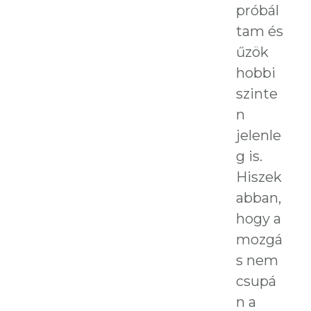
próbál
tam és
űzök
hobbi
szinte
n
jelenle
g is.
Hiszek
abban,
hogy a
mozgá
s nem
csupá
n a