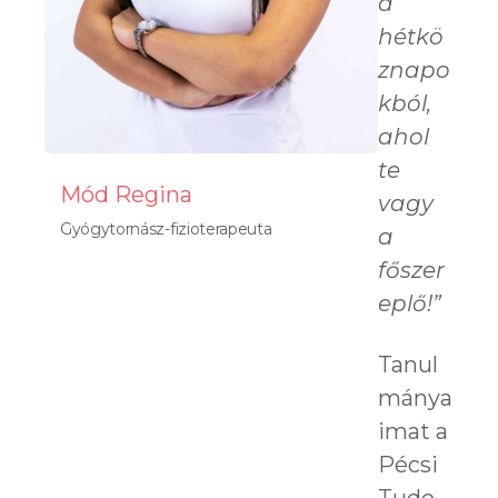
a
hétkö
znapo
kból,
ahol
te
Mód Regina
vagy
Gyógytornász-fizioterapeuta
a
főszer
eplő!”
Tanul
mánya
imat a
Pécsi