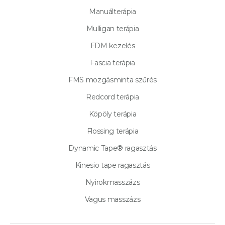
Manuálterápia
Mulligan terápia
FDM kezelés
Fascia terápia
FMS mozgásminta szűrés
Redcord terápia
Köpöly terápia
Flossing terápia
Dynamic Tape® ragasztás
Kinesio tape ragasztás
Nyirokmasszázs
Vagus masszázs