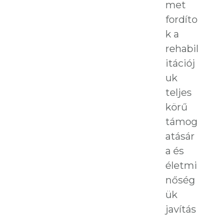
met
fordíto
k a
rehabil
itációj
uk
teljes
körű
támog
atásár
a és
életmi
nőség
ük
javítás