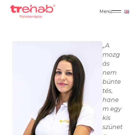
Menü
„A
mozg
ás
nem
bünte
tés,
hane
m egy
kis
szünet