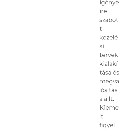
igénye
ire
szabot
t
kezelé
si
tervek
kialakí
tása és
megva
lósítás
a állt.
Kieme
lt
figyel