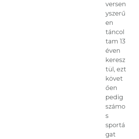
versen
yszerű
en
táncol
tam 13
éven
keresz
tül, ezt
követ
ően
pedig
számo
s
sportá
gat