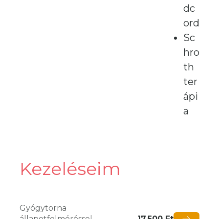
dc
ord
Sc
hro
th
ter
ápi
a
Kezeléseim
Gyógytorna
állapotfelméréssel
17.500 Ft