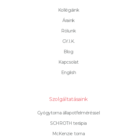
Kollégáink
Áraink
Rólunk
GY.I.K.
Blog
Kapcsolat
English
Szolgáltatásaink
Gyógytorna állapotfelméréssel
SCHROTH terápia
McKenzie torna