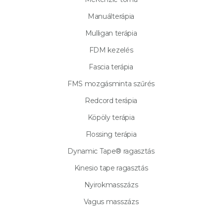
Manuálterápia
Mulligan terápia
FDM kezelés
Fascia terápia
FMS mozgásminta szűrés
Redcord terápia
Köpöly terápia
Flossing terápia
Dynamic Tape® ragasztás
Kinesio tape ragasztás
Nyirokmasszázs
Vagus masszázs