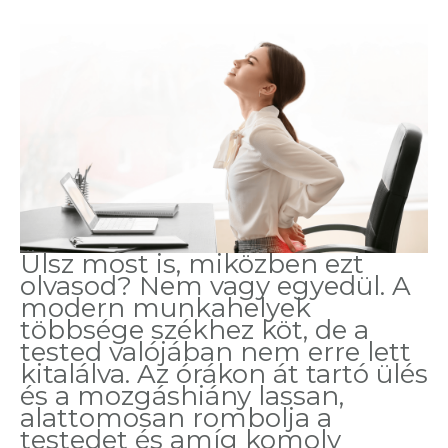
Ülsz most is, miközben ezt
olvasod? Nem vagy egyedül. A
modern munkahelyek
többsége székhez köt, de a
tested valójában nem erre lett
kitalálva. Az órákon át tartó ülés
és a mozgáshiány lassan,
alattomosan rombolja a
testedet és amíg komoly