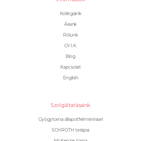
Kollégáink
Áraink
Rólunk
GY.I.K.
Blog
Kapcsolat
English
Szolgáltatásaink
Gyógytorna állapotfelméréssel
SCHROTH terápia
McKenzie torna