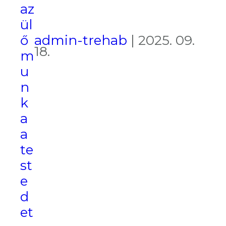
az
ül
admin-trehab
|
2025. 09.
ő
18.
m
u
n
k
a
a
te
st
e
d
et