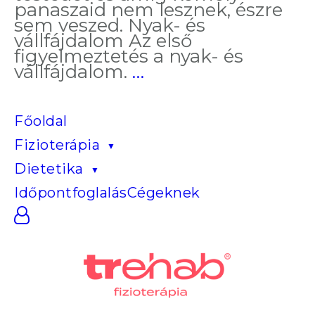
panaszaid nem lesznek, észre
sem veszed. Nyak- és
vállfájdalom Az első
figyelmeztetés a nyak- és
Így
vállfájdalom.
…
teszi
tönkre
az
Főoldal
ülőmunka
Fizioterápia
a
testedet
Dietetika
Időpontfoglalás
Cégeknek