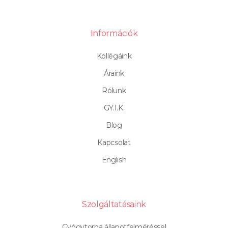
Információk
Kollégáink
Áraink
Rólunk
GY.I.K.
Blog
Kapcsolat
English
Szolgáltatásaink
Gyógytorna állapotfelméréssel