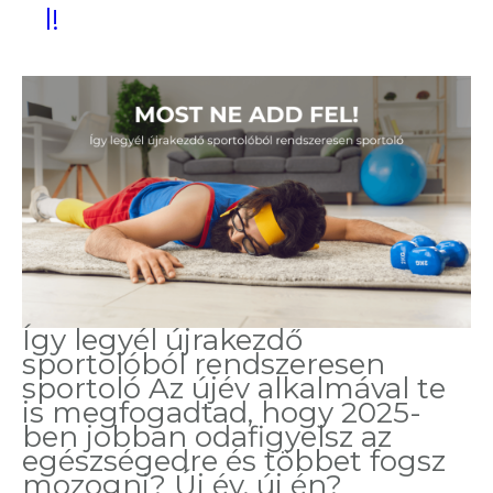
l!
Így legyél újrakezdő
sportolóból rendszeresen
sportoló Az újév alkalmával te
is megfogadtad, hogy 2025-
ben jobban odafigyelsz az
egészségedre és többet fogsz
mozogni? Új év, új én?