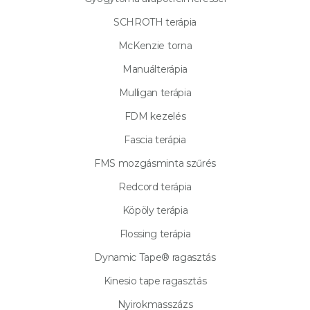
SCHROTH terápia
McKenzie torna
Manuálterápia
Mulligan terápia
FDM kezelés
Fascia terápia
FMS mozgásminta szűrés
Redcord terápia
Köpöly terápia
Flossing terápia
Dynamic Tape® ragasztás
Kinesio tape ragasztás
Nyirokmasszázs