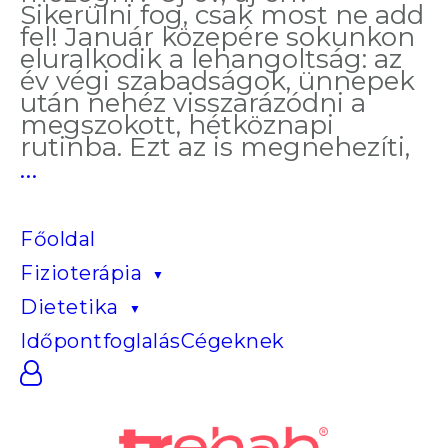
Sikerülni fog, csak most ne add
fel! Január közepére sokunkon
eluralkodik a lehangoltság: az
év végi szabadságok, ünnepek
után nehéz visszarázódni a
megszokott, hétköznapi
rutinba. Ezt az is megnehezíti,
Most
…
ne
add
fel!
Főoldal
Fizioterápia
Dietetika
Időpontfoglalás
Cégeknek