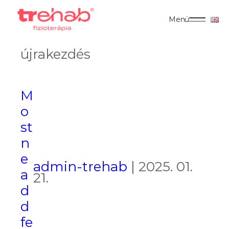
Menü
újrakezdés
M
o
st
n
e
admin-trehab
|
2025. 01.
a
21.
d
d
fe