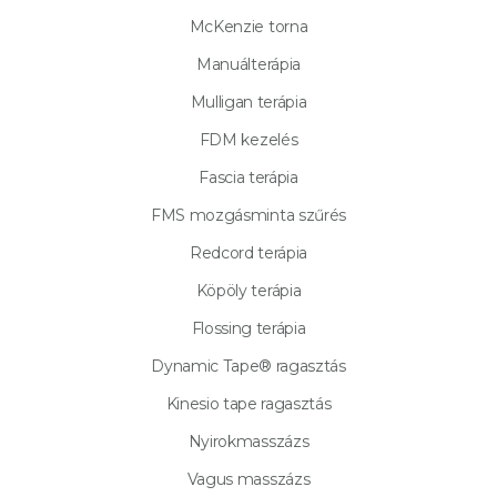
McKenzie torna
Manuálterápia
Mulligan terápia
FDM kezelés
Fascia terápia
FMS mozgásminta szűrés
Redcord terápia
Köpöly terápia
Flossing terápia
Dynamic Tape® ragasztás
Kinesio tape ragasztás
Nyirokmasszázs
Vagus masszázs