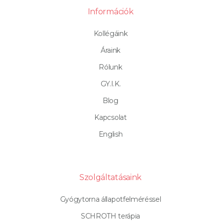
Információk
Kollégáink
Áraink
Rólunk
GY.I.K.
Blog
Kapcsolat
English
Szolgáltatásaink
Gyógytorna állapotfelméréssel
SCHROTH terápia