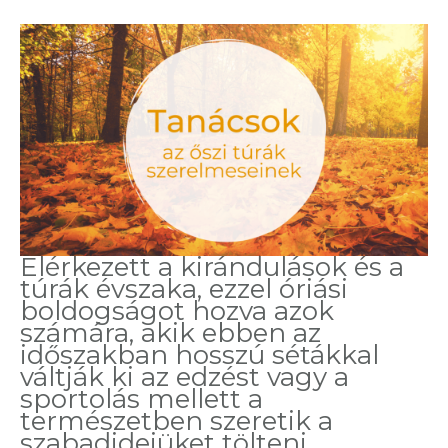
Elérkezett a kirándulások és a
túrák évszaka, ezzel óriási
boldogságot hozva azok
számára, akik ebben az
időszakban hosszú sétákkal
váltják ki az edzést vagy a
sportolás mellett a
természetben szeretik a
szabadidejüket tölteni.