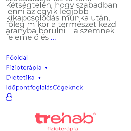
Kétségtelen, hogy szabadban
lenni az egyik legjobb
kikapcsolódás munka után,
főleg mikor a természet kezd
aranyba borulni – a szemnek
Tanácsok
felemelő és
…
az
őszi
túrák
Főoldal
szerelmeseinek
Fizioterápia
Dietetika
Időpontfoglalás
Cégeknek