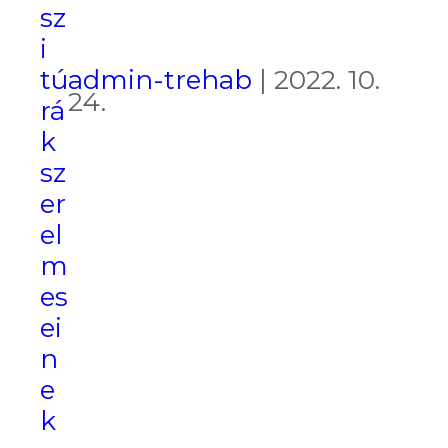
sz
i
admin-trehab
|
2022. 10.
tú
24.
rá
k
sz
er
el
m
es
ei
n
e
k