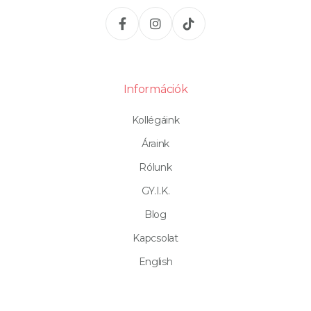
Információk
Kollégáink
Áraink
Rólunk
GY.I.K.
Blog
Kapcsolat
English