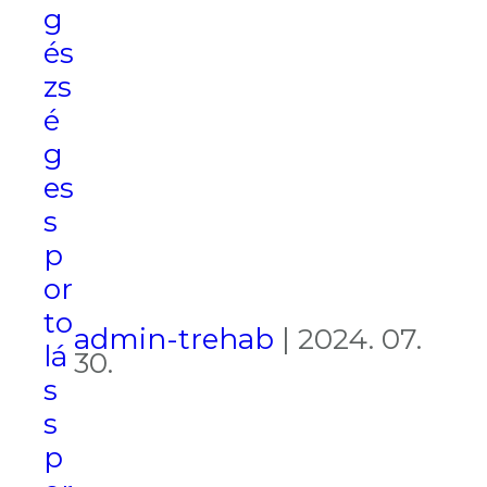
g
és
zs
é
g
es
s
p
or
to
admin-trehab
|
2024. 07.
lá
30.
s
s
p