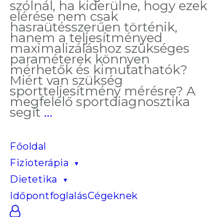
szólnál, ha kiderülne, hogy ezek
elérése nem csak
hasraütésszerűen történik,
hanem a teljesítményed
maximalizáláshoz szükséges
paraméterek könnyen
mérhetők és kimutathatók?
Miért van szükség
sportteljesítmény mérésre? A
megfelelő sportdiagnosztika
Hatékony
segít
…
és
egészséges
sportolás
Főoldal
sportteljesítmény
Fizioterápia
méréssel
Dietetika
Időpontfoglalás
Cégeknek