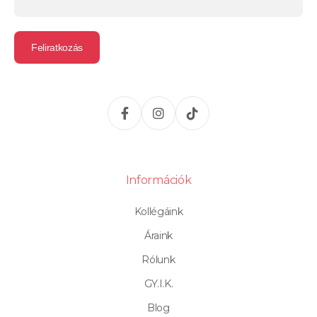
Információk
Kollégáink
Áraink
Rólunk
GY.I.K.
Blog