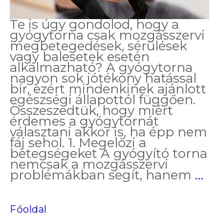
Te is úgy gondolod, hogy a
gyógytorna csak mozgásszervi
megbetegedések, sérülések
vagy balesetek esetén
alkalmazható? A gyógytorna
nagyon sok jótékony hatással
bír, ezért mindenkinek ajánlott
egészségi állapottól függően.
Összeszedtük, hogy miért
érdemes a gyógytornát
választani akkor is, ha épp nem
fáj sehol. 1. Megelőzi a
betegségeket A gyógyító torna
nemcsak a mozgásszervi
5
problémákban segít, hanem
…
ér
a
gy
Főoldal
me