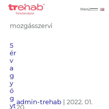
Menü
mozgásszervi
5
ér
v
a
g
y
ó
g
admin-trehab
|
2022. 01.
yt
20.