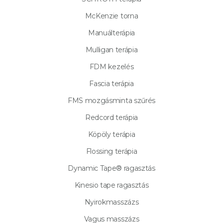
McKenzie torna
Manuálterápia
Mulligan terápia
FDM kezelés
Fascia terápia
FMS mozgásminta szűrés
Redcord terápia
Köpöly terápia
Flossing terápia
Dynamic Tape® ragasztás
Kinesio tape ragasztás
Nyirokmasszázs
Vagus masszázs