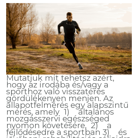
Mutatjuk mit tehetsz azért,
hogy az irodába és/vagy a
sporthoz való visszatérés
gördülékenyen menjen. Az
állapotfelmérés egy alapszintű
mérés, amely 1) általános
mozgásszervi egészséged
nyomon követésére, 2) a
fejlődésedre a sportban 3) és