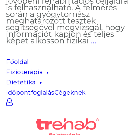
jövőbeni rehabilitációs céljaidra
is felhasználható. A felmérés
során a gyógytornász
meghatározott tesztek
segítségével megvizsgál, hogy
információt kapjon és teljes
Így
képet alkosson fizikai
…
indítsd
az
őszt
Főoldal
fitten
Fizioterápia
és
lazán:
Dietetika
mozgássz
állapotfe
Időpontfoglalás
Cégeknek