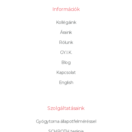
Információk
Kollégáink
Áraink
Rólunk
GY.I.K.
Blog
Kapcsolat
English
Szolgáltatásaink
Gyógytorna állapotfelméréssel
SCHROTH terápia