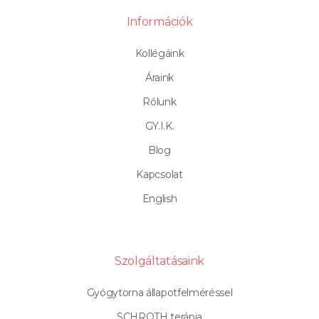
Információk
Kollégáink
Áraink
Rólunk
GY.I.K.
Blog
Kapcsolat
English
Szolgáltatásaink
Gyógytorna állapotfelméréssel
SCHROTH terápia