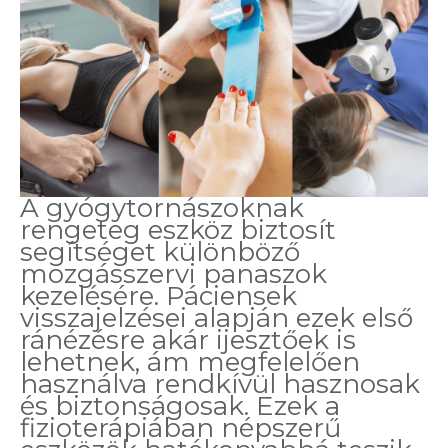
A gyógytornászoknak
rengeteg eszköz biztosít
segítséget különböző
mozgásszervi panaszok
kezelésére. Páciensek
visszajelzései alapján ezek első
ránézésre akár ijesztőek is
lehetnek, ám megfelelően
használva rendkívül hasznosak
és biztonságosak. Ezek a
fizioterápiában népszerű