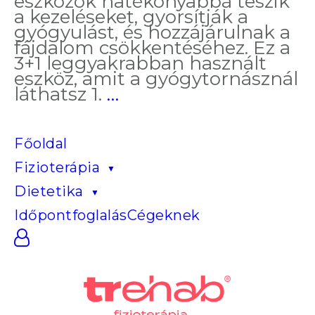
eszközök hatékonyabbá teszik
a kezeléseket, gyorsítják a
gyógyulást, és hozzájárulnak a
fájdalom csökkentéséhez. Ez a
3+1 leggyakrabban használt
eszköz, amit a gyógytornásznál
Kések,
láthatsz 1.
…
pisztolyok,
tapaszok
–
Főoldal
eszközök
Fizioterápia
a
gyógytornász
Dietetika
kezében
Időpontfoglalás
Cégeknek