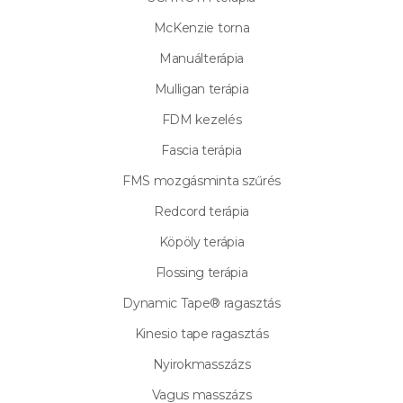
McKenzie torna
Manuálterápia
Mulligan terápia
FDM kezelés
Fascia terápia
FMS mozgásminta szűrés
Redcord terápia
Köpöly terápia
Flossing terápia
Dynamic Tape® ragasztás
Kinesio tape ragasztás
Nyirokmasszázs
Vagus masszázs