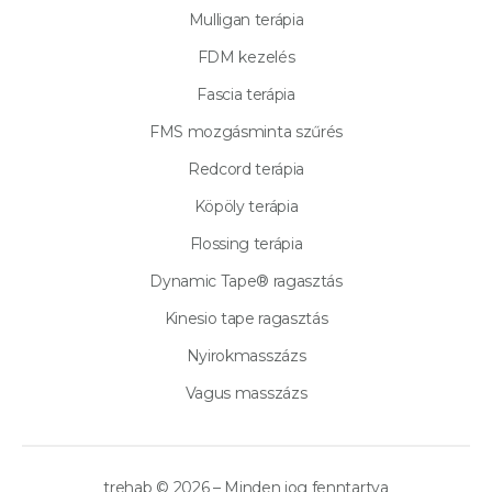
Mulligan terápia
FDM kezelés
Fascia terápia
FMS mozgásminta szűrés
Redcord terápia
Köpöly terápia
Flossing terápia
Dynamic Tape® ragasztás
Kinesio tape ragasztás
Nyirokmasszázs
Vagus masszázs
trehab © 2026 – Minden jog fenntartva