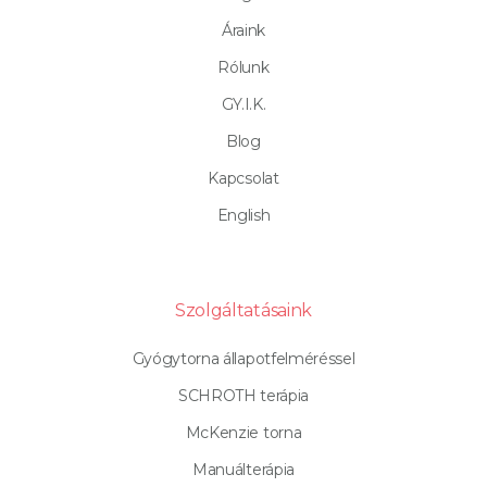
Áraink
Rólunk
GY.I.K.
Blog
Kapcsolat
English
Szolgáltatásaink
Gyógytorna állapotfelméréssel
SCHROTH terápia
McKenzie torna
Manuálterápia