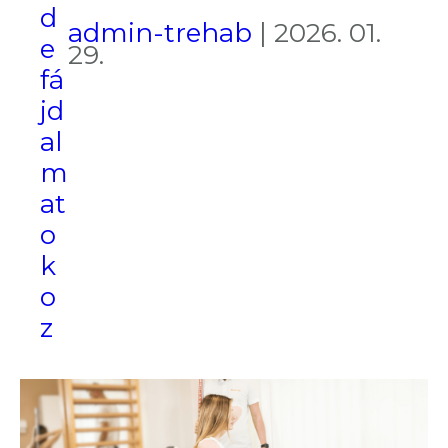
d
admin-trehab
|
2026. 01.
e
29.
fá
jd
al
m
at
o
k
o
z