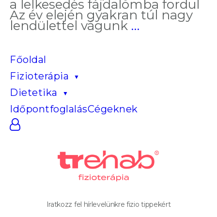
a lelkesedés fájdalomba fordul
Az év elején gyakran túl nagy
A
lendülettel vágunk
…
mozgás
segít,
de
Főoldal
fájdalmat
Fizioterápia
okoz
Dietetika
Időpontfoglalás
Cégeknek
Iratkozz fel hírlevelünkre fizio tippekért