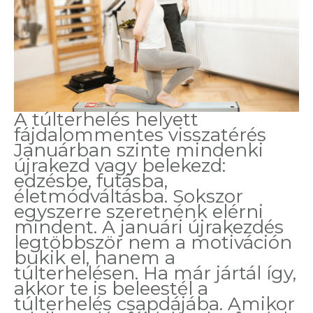
A túlterhelés helyett
fájdalommentes visszatérés
Januárban szinte mindenki
újrakezd vagy belekezd:
edzésbe, futásba,
életmódváltásba. Sokszor
egyszerre szeretnénk elérni
mindent. A januári újrakezdés
legtöbbször nem a motiváción
bukik el, hanem a
túlterhelésen. Ha már jártál így,
akkor te is beleestél a
túlterhelés csapdájába. Amikor