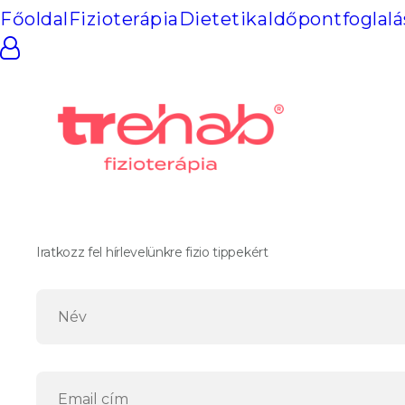
gyó
Főoldal
Fizioterápia
Dietetika
Időpontfoglalá
mel
Iratkozz fel hírlevelünkre fizio tippekért