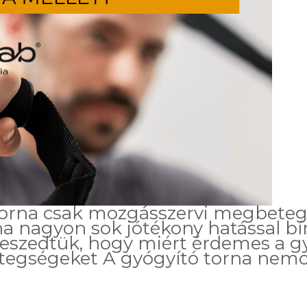
torna csak mozgásszervi megbetege
 nagyon sok jótékony hatással bír
zeszedtük, hogy miért érdemes a gy
betegségeket A gyógyító torna nem