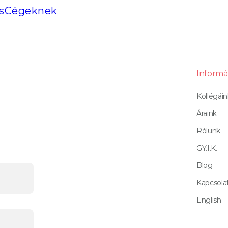
gytorna
s
Cégeknek
lett
Informá
Kollégáin
Áraink
Rólunk
GY.I.K.
Blog
Kapcsola
English