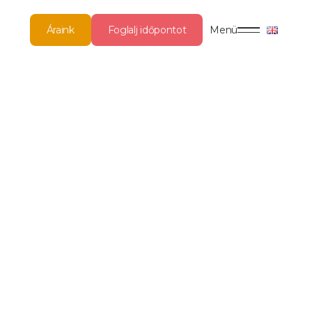
Áraink
Foglalj időpontot
Menü