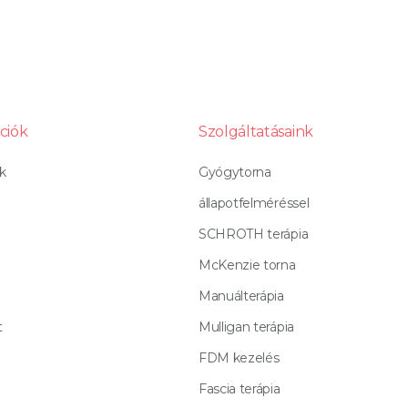
ciók
Szolgáltatásaink
k
Gyógytorna
állapotfelméréssel
SCHROTH terápia
McKenzie torna
Manuálterápia
t
Mulligan terápia
FDM kezelés
Fascia terápia