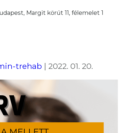
udapest, Margit körút 11, félemelet 1
min-trehab
|
2022. 01. 20.