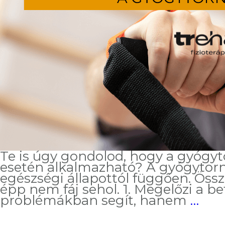
Te is úgy gondolod, hogy a gyógy
esetén alkalmazható? A gyógytorna
egészségi állapottól függően. Öss
épp nem fáj sehol. 1. Megelőzi a 
5
problémákban segít, hanem
…
érv
a