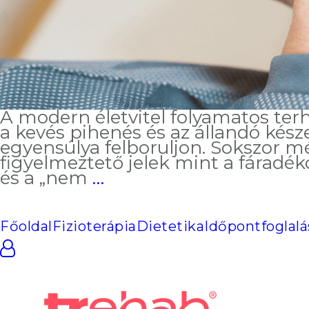
A modern életvitel folyamatos terh
a kevés pihenés és az állandó kés
egyensúlya felboruljon. Sokszor m
figyelmeztető jelek mint a fáradék
Holisztikus
és a „nem
…
szemlélet
a
gyógytornában
Főoldal
Fizioterápia
Dietetika
Időpontfoglalá