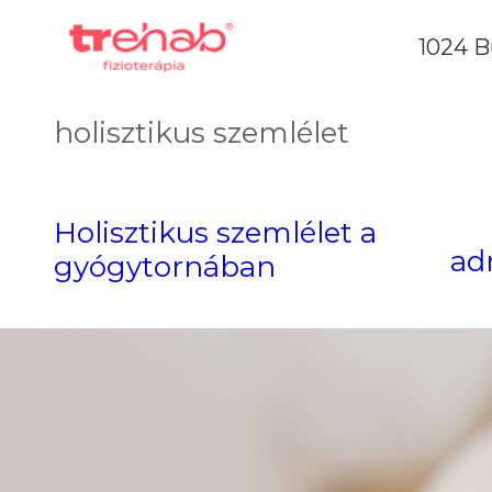
1024 B
holisztikus szemlélet
Holisztikus szemlélet a
ad
gyógytornában