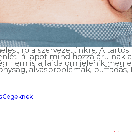
elést ró a szervezetünkre. A tartó
zenléti állapot mind hozzájárulnak
ég nem is a fájdalom jelenik meg 
onyság, alvásproblémák, puffadás, f
s
Cégeknek