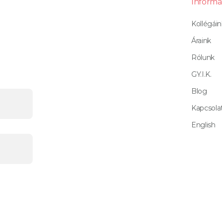
Informá
Kollégáin
Áraink
Rólunk
GY.I.K.
Blog
Kapcsola
English