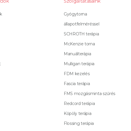
ciók
Szolgáltatásaink
k
Gyógytorna
állapotfelméréssel
SCHROTH terápia
McKenzie torna
Manuálterápia
t
Mulligan terápia
FDM kezelés
Fascia terápia
FMS mozgásminta szűrés
Redcord terápia
Köpöly terápia
Flossing terápia