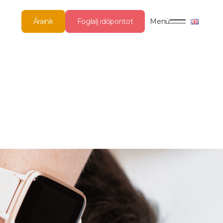
Áraink
Foglalj időpontot
Menü