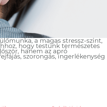
s ülőmunka, a magas stressz-szint,
 ahhoz, hogy testünk természetes
először, hanem az apró
ejfájás, szorongás, ingerlékenység