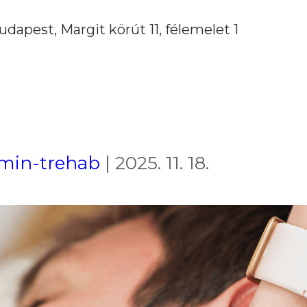
udapest, Margit körút 11, félemelet 1
min-trehab
|
2025. 11. 18.