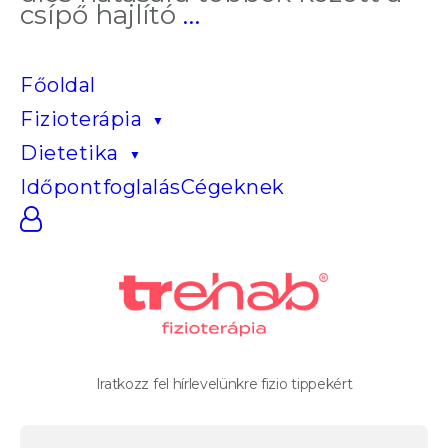
Így
csípő hajlító
…
szabadulj
meg
az
Főoldal
ülőmunka
Fizioterápia
káros
hatásaitól
Dietetika
–
otthon
Időpontfoglalás
Cégeknek
vagy
gyógytornásznál
Iratkozz fel hírlevelünkre fizio tippekért