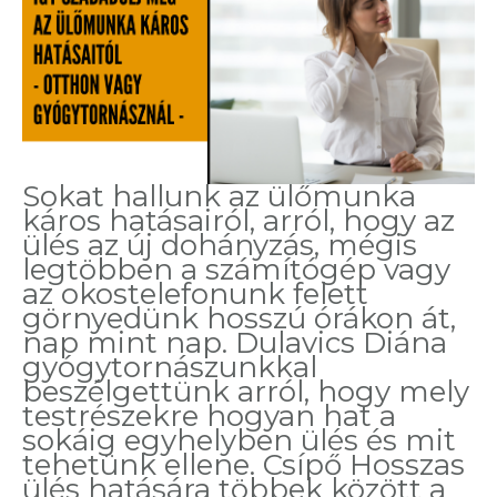
Sokat hallunk az ülőmunka
káros hatásairól, arról, hogy az
ülés az új dohányzás, mégis
legtöbben a számítógép vagy
az okostelefonunk felett
görnyedünk hosszú órákon át,
nap mint nap. Dulavics Diána
gyógytornászunkkal
beszélgettünk arról, hogy mely
testrészekre hogyan hat a
sokáig egyhelyben ülés és mit
tehetünk ellene. Csípő Hosszas
ülés hatására többek között a