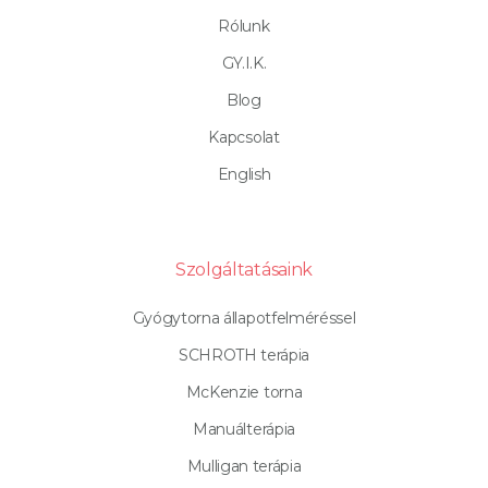
Rólunk
GY.I.K.
Blog
Kapcsolat
English
Szolgáltatásaink
Gyógytorna állapotfelméréssel
SCHROTH terápia
McKenzie torna
Manuálterápia
Mulligan terápia