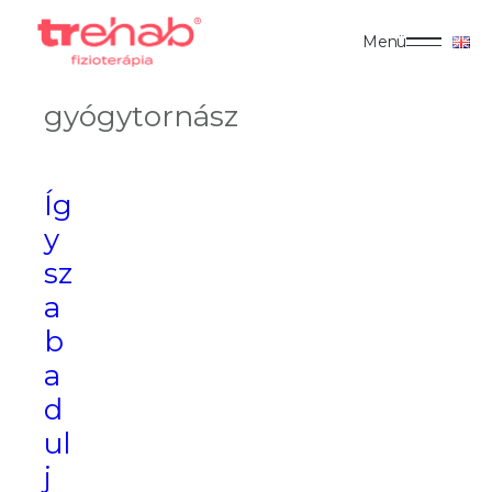
Menü
gyógytornász
Íg
y
sz
a
b
a
d
ul
j