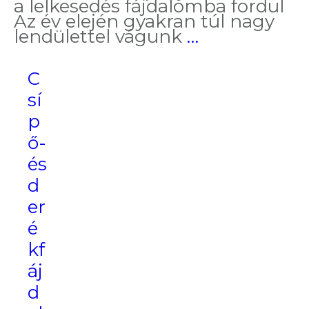
a lelkesedés fájdalomba fordul
Az év elején gyakran túl nagy
A
lendülettel vágunk
…
mozgás
segít,
C
de
fájdalmat
sí
okoz
p
ő-
és
d
er
é
kf
áj
d