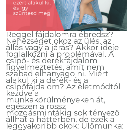
Reggel fájdalomra ébredsz?
Nehézséget okoz az ülés, az
állás vagy a járás? Akkor ideje
foglalkozni a problémával. A
csípő- és derékfájdalom
figyelmeztetés, amit nem
szabad elhanyagolni. Miért
alakul ki a derék- és a
csípőfájdalom? Az életmódtól
kezdve a
munkakörülményeken át,
egészen a rossz
mozgásmintákig sok tényező
állhat a háttérben, de ezek a
leggyakoribb okok: Ülőmunka:
Csípő-
…