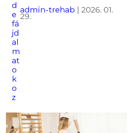
d
admin-trehab
|
2026. 01.
e
29.
fá
jd
al
m
at
o
k
o
z