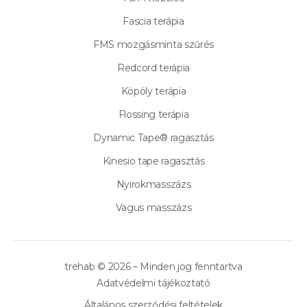
Fascia terápia
FMS mozgásminta szűrés
Redcord terápia
Köpöly terápia
Flossing terápia
Dynamic Tape® ragasztás
Kinesio tape ragasztás
Nyirokmasszázs
Vagus masszázs
trehab © 2026 – Minden jog fenntartva
Adatvédelmi tájékoztató
Általános szerződési feltételek