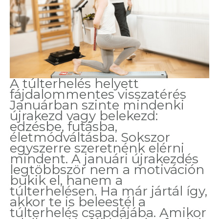
A túlterhelés helyett
fájdalommentes visszatérés
Januárban szinte mindenki
újrakezd vagy belekezd:
edzésbe, futásba,
életmódváltásba. Sokszor
egyszerre szeretnénk elérni
mindent. A januári újrakezdés
legtöbbször nem a motiváción
bukik el, hanem a
túlterhelésen. Ha már jártál így,
akkor te is beleestél a
túlterhelés csapdájába. Amikor