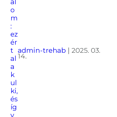
al
o
m
:
ez
ér
admin-trehab
|
2025. 03.
t
14.
al
a
k
ul
ki,
és
íg
y