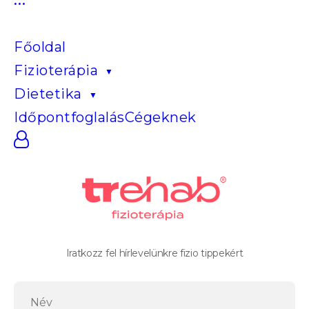
és
derékfájdalom:
ezért
Főoldal
alakul
Fizioterápia
ki,
és
Dietetika
így
szüntesd
Időpontfoglalás
Cégeknek
meg
Iratkozz fel hírlevelünkre fizio tippekért