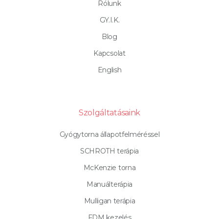
Rólunk
GY.I.K.
Blog
Kapcsolat
English
Szolgáltatásaink
Gyógytorna állapotfelméréssel
SCHROTH terápia
McKenzie torna
Manuálterápia
Mulligan terápia
FDM kezelés