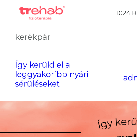
1024 B
kerékpár
Így kerüld el a
leggyakoribb nyári
ad
sérüléseket