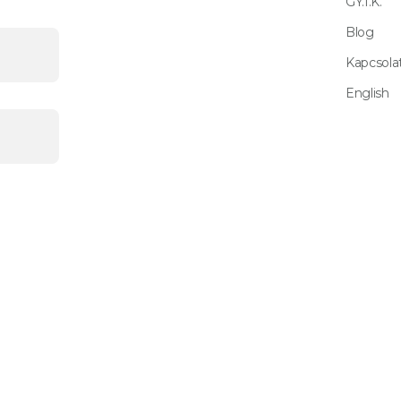
GY.I.K.
Blog
Kapcsola
English