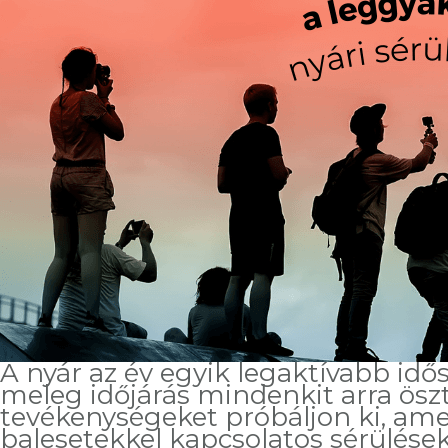
A nyár az év egyik legaktívabb id
meleg időjárás mindenkit arra ösz
tevékenységeket próbáljon ki, ame
balesetekkel kapcsolatos sérülések