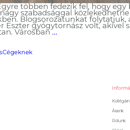
yre többen fedezik fel, hogy egy b
s nagy szabadsággal közlekedhet
n. Blogsorozatunkat folytatjuk, a f
 Eszter gyógytornász volt, akivel so
10
tan. Városban
…
jótanács,
ha
biciklizésbe
s
Cégeknek
kezdesz
Informá
Kollégáin
Áraink
Rólunk