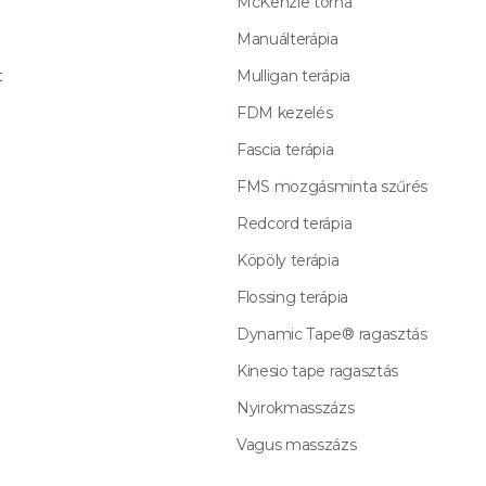
McKenzie torna
Manuálterápia
t
Mulligan terápia
FDM kezelés
Fascia terápia
FMS mozgásminta szűrés
Redcord terápia
Köpöly terápia
Flossing terápia
Dynamic Tape® ragasztás
Kinesio tape ragasztás
Nyirokmasszázs
Vagus masszázs