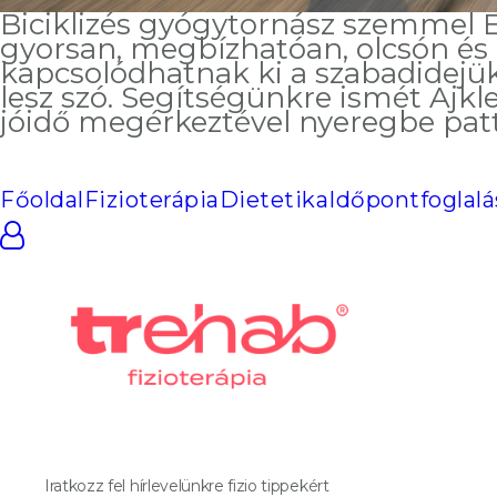
Biciklizés gyógytornász szemmel Eg
gyorsan, megbízhatóan, olcsón é
kapcsolódhatnak ki a szabadidejükbe
lesz szó. Segítségünkre ismét Ajkler
jóidő megérkeztével nyeregbe pat
Főoldal
Fizioterápia
Dietetika
Időpontfoglalá
Iratkozz fel hírlevelünkre fizio tippekért