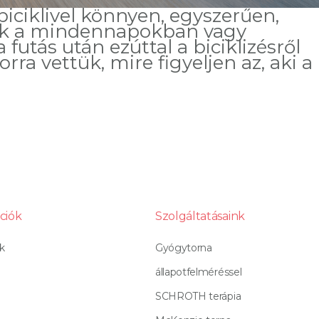
iciklivel könnyen, egyszerűen,
nek a mindennapokban vagy
utás után ezúttal a biciklizésről
rra vettük, mire figyeljen az, aki a
ciók
Szolgáltatásaink
k
Gyógytorna
állapotfelméréssel
SCHROTH terápia