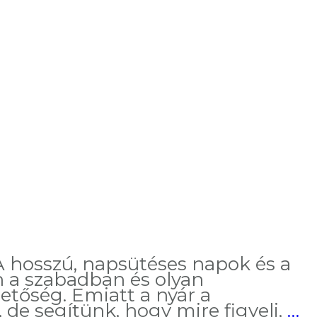
A hosszú, napsütéses napok és a
n a szabadban és olyan
etőség. Emiatt a nyár a
Í
 de segítünk, hogy mire figyelj,
…