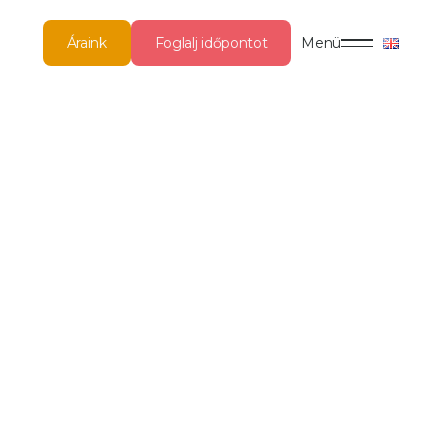
Áraink
Foglalj időpontot
Menü