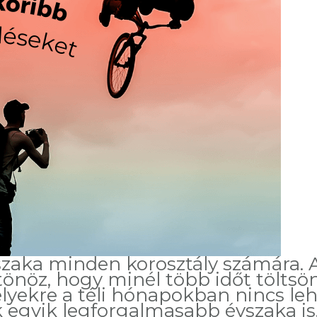
őszaka minden korosztály számára. 
tönöz, hogy minél több időt töltsö
lyekre a téli hónapokban nincs leh
 egyik legforgalmasabb évszaka is,