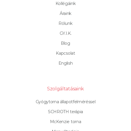
Kollégáink
Áraink
Rólunk
GY.I.K.
Blog
Kapcsolat
English
Szolgáltatásaink
Gyógytorna állapotfelméréssel
SCHROTH terápia
McKenzie torna