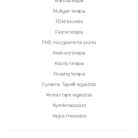
Manuálterápia
Mulligan terápia
FDM kezelés
Fascia terápia
FMS mozgásminta szűrés
Redcord terápia
Köpöly terápia
Flossing terápia
Dynamic Tape® ragasztás
Kinesio tape ragasztás
Nyirokmasszázs
Vagus masszázs