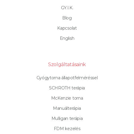
GY.I.K.
Blog
Kapcsolat
English
Szolgáltatásaink
Gyógytorna állapotfelméréssel
SCHROTH terápia
McKenzie torna
Manuálterápia
Mulligan terápia
FDM kezelés