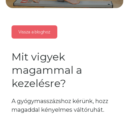
Vissza a bloghoz
Mit vigyek
magammal a
kezelésre?
A gyógymasszázshoz kérünk, hozz
magaddal kényelmes váltóruhát.