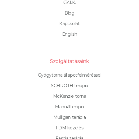
GY.I.K.
Blog
Kapcsolat
English
Szolgáltatásaink
Gyógytorna állapotfelméréssel
SCHROTH terápia
McKenzie torna
Manuálterápia
Mulligan terápia
FDM kezelés
Fascia terápia