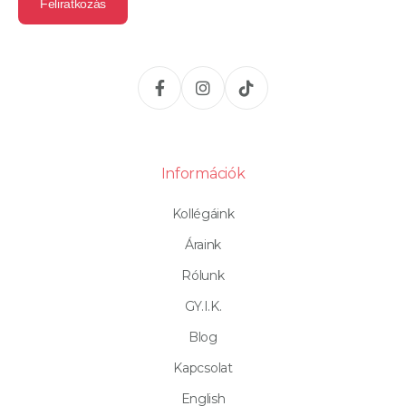
Információk
Kollégáink
Áraink
Rólunk
GY.I.K.
Blog
Kapcsolat
English