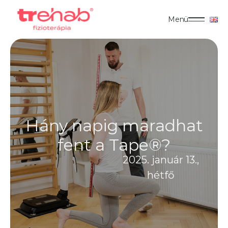
Menü
Hány napig maradhat
fent a Tape®?
2025. január 13.,
hétfő