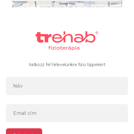
Iratkozz fel hírlevelünkre fizio tippekért