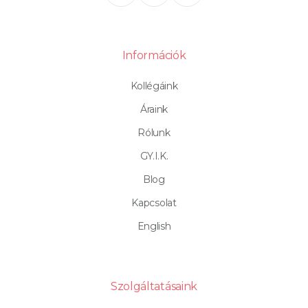
Információk
Kollégáink
Áraink
Rólunk
GY.I.K.
Blog
Kapcsolat
English
Szolgáltatásaink