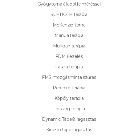
Gyógytorna állapotfelméréssel
SCHROTH terápia
McKenzie torna
Manuálterápia
Mulligan terápia
FDM kezelés
Fascia terápia
FMS mozgásminta szűrés
Redcord terápia
Köpöly terápia
Flossing terápia
Dynamic Tape® ragasztás
Kinesio tape ragasztás