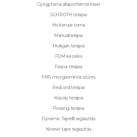
Gyógytorna állapotfelméréssel
SCHROTH terápia
McKenzie torna
Manuálterápia
Mulligan terápia
FDM kezelés
Fascia terápia
FMS mozgásminta szűrés
Redcord terápia
Köpöly terápia
Flossing terápia
Dynamic Tape® ragasztás
Kinesio tape ragasztás