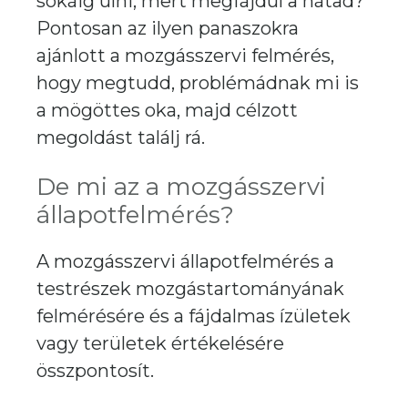
sokáig ülni, mert megfájdul a hátad?
Pontosan az ilyen panaszokra
ajánlott a mozgásszervi felmérés,
hogy megtudd, problémádnak mi is
a mögöttes oka, majd célzott
megoldást találj rá.
De mi az a mozgásszervi
állapotfelmérés?
A mozgásszervi állapotfelmérés a
testrészek mozgástartományának
felmérésére és a fájdalmas ízületek
vagy területek értékelésére
összpontosít.