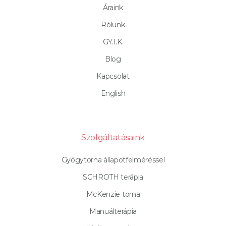
Áraink
Rólunk
GY.I.K.
Blog
Kapcsolat
English
Szolgáltatásaink
Gyógytorna állapotfelméréssel
SCHROTH terápia
McKenzie torna
Manuálterápia