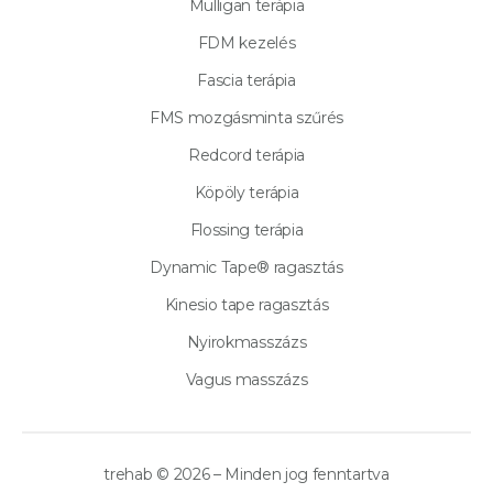
Mulligan terápia
FDM kezelés
Fascia terápia
FMS mozgásminta szűrés
Redcord terápia
Köpöly terápia
Flossing terápia
Dynamic Tape® ragasztás
Kinesio tape ragasztás
Nyirokmasszázs
Vagus masszázs
trehab © 2026 – Minden jog fenntartva