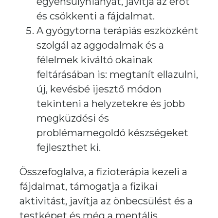
egyensúlyhiányát, javítja az erőt
és csökkenti a fájdalmat.
A gyógytorna terápiás eszközként
szolgál az aggodalmak és a
félelmek kiváltó okainak
feltárásában is: megtanít ellazulni,
új, kevésbé ijesztő módon
tekinteni a helyzetekre és jobb
megküzdési és
problémamegoldó készségeket
fejleszthet ki.
Összefoglalva, a fizioterápia kezeli a
fájdalmat, támogatja a fizikai
aktivitást, javítja az önbecsülést és a
testképet és még a mentális