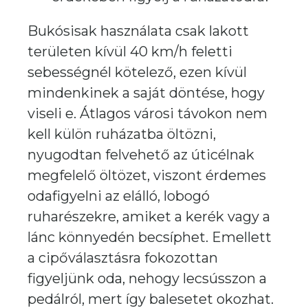
Bukósisak használata csak lakott
területen kívül 40 km/h feletti
sebességnél kötelező, ezen kívül
mindenkinek a saját döntése, hogy
viseli e. Átlagos városi távokon nem
kell külön ruházatba öltözni,
nyugodtan felvehető az úticélnak
megfelelő öltözet, viszont érdemes
odafigyelni az elálló, lobogó
ruharészekre, amiket a kerék vagy a
lánc könnyedén becsíphet. Emellett
a cipőválasztásra fokozottan
figyeljünk oda, nehogy lecsússzon a
pedálról, mert így balesetet okozhat.