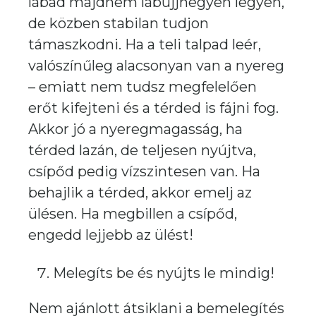
lábad majdnem lábujjhegyen legyen,
de közben stabilan tudjon
támaszkodni. Ha a teli talpad leér,
valószínűleg alacsonyan van a nyereg
– emiatt nem tudsz megfelelően
erőt kifejteni és a térded is fájni fog.
Akkor jó a nyeregmagasság, ha
térded lazán, de teljesen nyújtva,
csípőd pedig vízszintesen van. Ha
behajlik a térded, akkor emelj az
ülésen. Ha megbillen a csípőd,
engedd lejjebb az ülést!
Melegíts be és nyújts le mindig!
Nem ajánlott átsiklani a bemelegítés