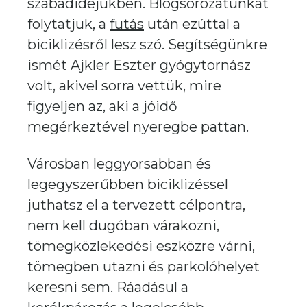
szabadidejükben. Blogsorozatunkat
folytatjuk, a
futás
után ezúttal a
biciklizésről lesz szó. Segítségünkre
ismét Ajkler Eszter gyógytornász
volt, akivel sorra vettük, mire
figyeljen az, aki a jóidő
megérkeztével nyeregbe pattan.
Városban leggyorsabban és
legegyszerűbben biciklizéssel
juthatsz el a tervezett célpontra,
nem kell dugóban várakozni,
tömegközlekedési eszközre várni,
tömegben utazni és parkolóhelyet
keresni sem. Ráadásul a