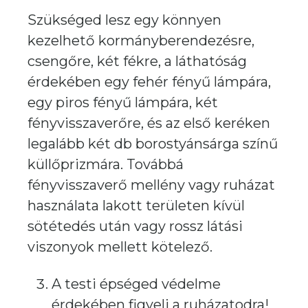
Szükséged lesz egy könnyen
kezelhető kormányberendezésre,
csengőre, két fékre, a láthatóság
érdekében egy fehér fényű lámpára,
egy piros fényű lámpára, két
fényvisszaverőre, és az első keréken
legalább két db borostyánsárga színű
küllőprizmára. Továbbá
fényvisszaverő mellény vagy ruházat
használata lakott területen kívül
sötétedés után vagy rossz látási
viszonyok mellett kötelező.
A testi épséged védelme
érdekében figyelj a ruházatodra!