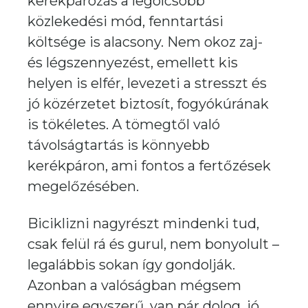
kerékpározás a legolcsóbb
közlekedési mód, fenntartási
költsége is alacsony. Nem okoz zaj-
és légszennyezést, emellett kis
helyen is elfér, levezeti a stresszt és
jó közérzetet biztosít, fogyókúrának
is tökéletes. A tömegtől való
távolságtartás is könnyebb
kerékpáron, ami fontos a fertőzések
megelőzésében.
Biciklizni nagyrészt mindenki tud,
csak felül rá és gurul, nem bonyolult –
legalábbis sokan így gondolják.
Azonban a valóságban mégsem
ennyire egyszerű, van pár dolog, jó