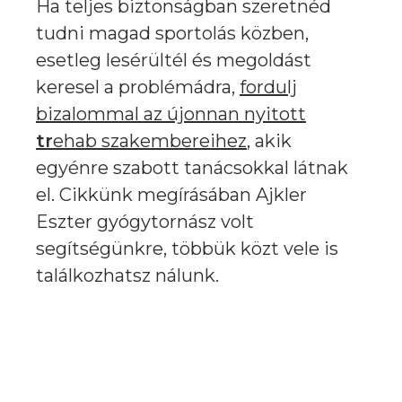
Ha teljes biztonságban szeretnéd
tudni magad sportolás közben,
esetleg lesérültél és megoldást
keresel a problémádra,
fordulj
bizalommal az újonnan nyitott
tr
ehab szakembereihez
, akik
egyénre szabott tanácsokkal látnak
el. Cikkünk megírásában Ajkler
Eszter gyógytornász volt
segítségünkre, többük közt vele is
találkozhatsz nálunk.