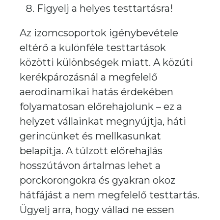
Figyelj a helyes testtartásra!
Az izomcsoportok igénybevétele
eltérő a különféle testtartások
közötti különbségek miatt. A közúti
kerékpározásnál a megfelelő
aerodinamikai hatás érdekében
folyamatosan előrehajolunk – ez a
helyzet vállainkat megnyújtja, háti
gerincünket és mellkasunkat
belapítja. A túlzott előrehajlás
hosszútávon ártalmas lehet a
porckorongokra és gyakran okoz
hátfájást a nem megfelelő testtartás.
Ügyelj arra, hogy vállad ne essen